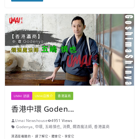
UMAI 訪談
UMAI店推介
香港瀛商
香港中環 Goden...
Umai Newshouse
4951 Views
Godenya
,
中環
,
五嶋慎也
,
消費
,
燗酒魔法師
,
香港瀛商
清酒是複雜的， 請了解它、體會它、享受它