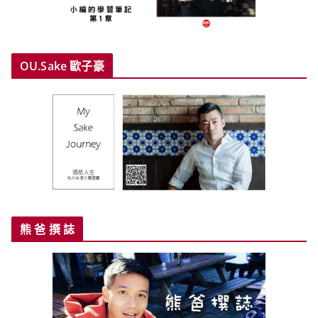
OU.Sake 歐子豪
熊 爸 撰 誌