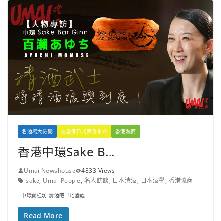
名酒場大檢閱
在香港日式美食推介
香港瀛商
香港中環Sake B...
Umai Newshouse
4833 Views
sake
,
Umai People
,
名人訪談
,
日本清酒
,
日本酒學
,
香港瀛商
中環蘭桂坊 清酒吧「地酒處
Read More