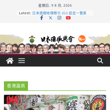
Skip
星期日, 9 8 月, 2026
to
content
龜之井酒造：口說上手 – 山形純米大
Latest:
吟釀的堅持與傳承 ～ くどき上手
日本酒類地理標示 (GI) 認定一覽表
UMAI SAKE MC題庫（2026年版
Lite）
響 𝟭𝟮 年 復活了!
【酒業商戰】130年老酒藏殺入股票
市場！梅乃宿上市背後的密碼
香港瀛商