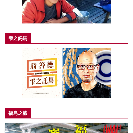
雫之託馬
福島之旅