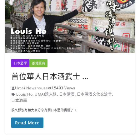
日本酒學
香港瀛商
首位華人日本酒武士 ...
Umai Newshouse
15493 Views
Louis Ho
,
UMAI達人組
,
日本清酒
,
日本清酒文化交流會
,
日本酒學
很久都沒有和大家分享有關日本酒的講題了，
Read More