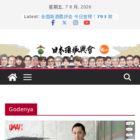
Skip
星期五, 7 8 月, 2026
to
content
Latest:
日本酒類地理標示 (GI) 認定一覽表
全国新酒鑑評会 今日放榜！𝟳𝟵𝟯 款
新酒角逐，誰是今年最強？
響 𝟭𝟮 年 復活了!
【酒業商戰】130年老酒藏殺入股票
市場！梅乃宿上市背後的密碼
龜之井酒造：口說上手 – 山形純米大
吟釀的堅持與傳承 ～ くどき上手
Godenya