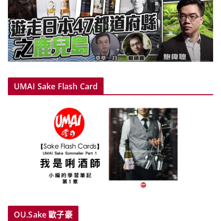
UMAI Sake Flash Card
OU.Sake 歐子豪