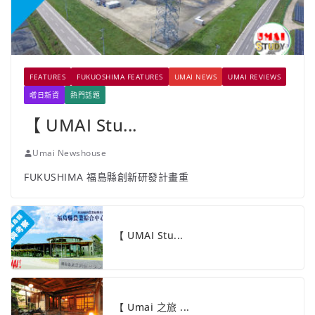
FEATURES
FUKUOSHIMA FEATURES
UMAI NEWS
UMAI REVIEWS
嚐日新資
熱門話題
【 UMAI Stu...
Umai Newshouse
FUKUSHIMA 福島縣創新研發計畫重
【 UMAI Stu...
【 Umai 之旅 ...