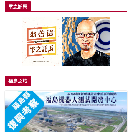
雫之託馬
福島之旅