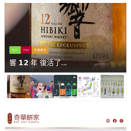
HOT
TOP
今期嚐日
響 𝟭𝟮 年 復活了...