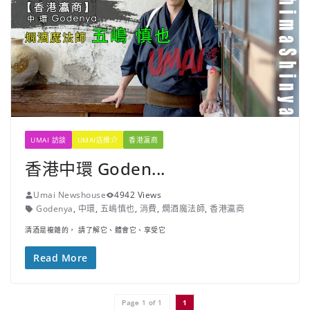
UMAI 訪談
UMAI店推介
香港瀛商
香港中環 Goden...
Umai Newshouse
4942 Views
Godenya
,
中環
,
五嶋慎也
,
消費
,
燗酒魔法師
,
香港瀛商
清酒是複雜的， 請了解它、體會它、享受它
Read More
Page 1 of 1
1