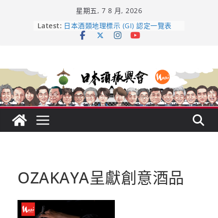
Skip
星期五, 7 8 月, 2026
to
content
龜之井酒造：口說上手 – 山形純米大
Latest:
吟釀的堅持與傳承 ～ くどき上手
日本酒類地理標示 (GI) 認定一覽表
受保護的內容: UMAI SAKE MC題庫
（2026年版）
響 𝟭𝟮 年 復活了!
【酒業商戰】130年老酒藏殺入股票
市場！梅乃宿上市背後的密碼
OZAKAYA呈獻創意酒品