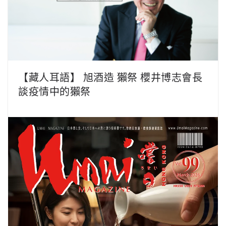
【藏人耳語】 旭酒造 獺祭 櫻井博志會長
談疫情中的獺祭