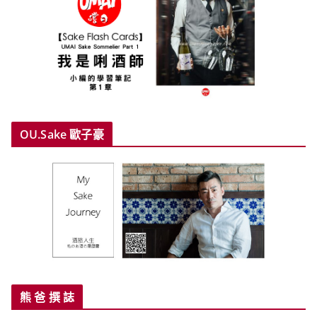
OU.Sake 歐子豪
熊 爸 撰 誌