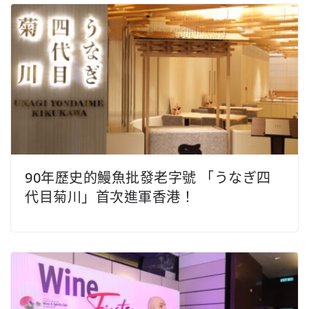
90年歷史的鰻魚批發老字號 「うなぎ四
代目菊川」首次進軍香港！