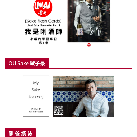
OU.Sake 歐子豪
熊 爸 撰 誌