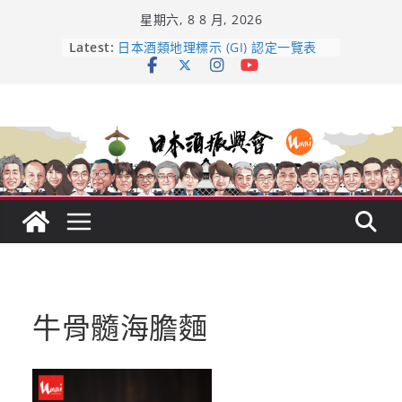
Skip
星期六, 8 8 月, 2026
to
龜之井酒造：口說上手 – 山形純米大
content
Latest:
吟釀的堅持與傳承 ～ くどき上手
日本酒類地理標示 (GI) 認定一覽表
受保護的內容: UMAI SAKE MC題庫
（2026年版）
響 𝟭𝟮 年 復活了!
【酒業商戰】130年老酒藏殺入股票
市場！梅乃宿上市背後的密碼
牛骨髓海膽麵