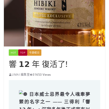
HOT
TOP
今期嚐日
響 𝟭𝟮 年 復活了!
UMAI 編集室
31653 Views
日本威士忌界最令人魂牽夢
縈的名字之一 ——
三得利「響