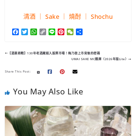
清酒 ｜ Sake ｜ 燒酎 ｜ Shochu
F
T
W
C
L
P
W
分
a
w
h
o
i
i
e
享
c
i
a
p
n
n
C
e
t
t
y
e
t
h
【酒業商戰】130年老酒藏殺入股票市場！梅乃宿上市背後的密碼
b
t
s
L
e
a
UMAI SAKE MC題庫（2026年版Lite）
o
e
A
i
r
t
o
r
p
n
e
Share This Post:
k
p
k
s
t
You May Also Like