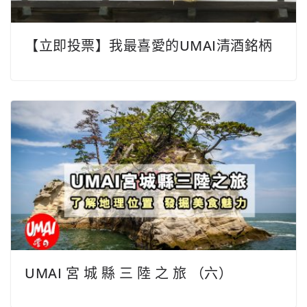
【立即投票】我最喜愛的UMAI清酒銘柄
UMAI 宮 城 縣 三 陸 之 旅 （六）