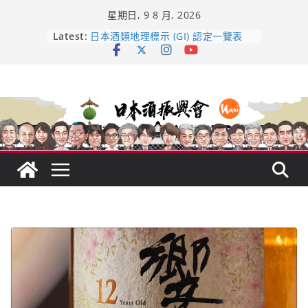
Skip
星期日, 9 8 月, 2026
to
content
龜之井酒造：口說上手 – 山形純米大
Latest:
吟釀的堅持與傳承 ～ くどき上手
日本酒類地理標示 (GI) 認定一覽表
UMAI SAKE MC題庫（2026年版
Lite）
響 𝟭𝟮 年 復活了!
【酒業商戰】130年老酒藏殺入股票
市場！梅乃宿上市背後的密碼