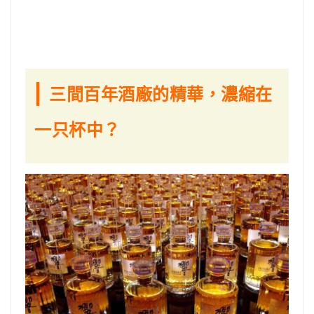
|
三間百年酒廠的精華，濃縮在
一只杯中
？