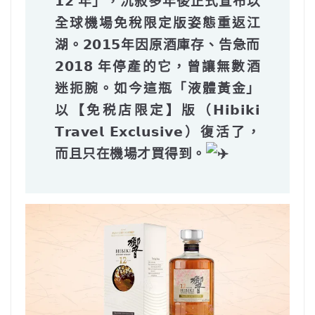
𝟭𝟮 年」
，沉寂多年後正式宣布以
全球機場免稅限定版
姿態重返江
湖。𝟮𝟬𝟭𝟱年因原酒庫存、告急而
𝟮𝟬𝟭𝟴 年停產的它，曾讓無數酒
迷扼腕。如今這瓶「液體黃金」
以【免税店限定】版（𝗛𝗶𝗯𝗶𝗸𝗶
𝗧𝗿𝗮𝘃𝗲𝗹 𝗘𝘅𝗰𝗹𝘂𝘀𝗶𝘃𝗲）復活了，
而且只在機場才買得到。