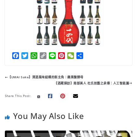
F
T
W
C
L
P
W
分
a
w
h
o
i
i
e
享
c
i
a
p
n
n
C
e
t
t
y
e
t
h
【UMAI Sake】清酒風味結構的新主角：蘋果酸酵母
b
t
s
L
e
a
【酒蔵探訪】南部美人 杜氏技藝之承傳：人工智能篇
o
e
A
i
r
t
o
r
p
n
e
Share This Post:
k
p
k
s
t
You May Also Like