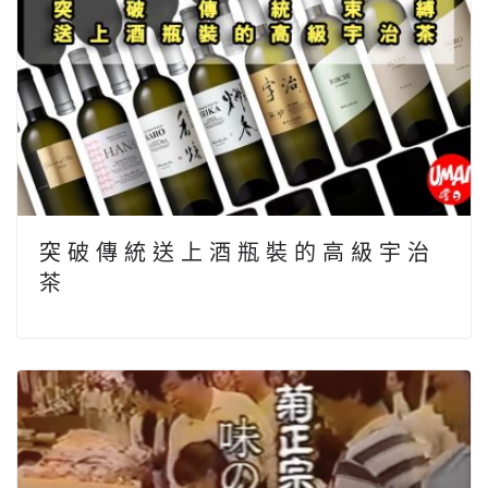
突 破 傳 統 送 上 酒 瓶 裝 的 高 級 宇 治
茶