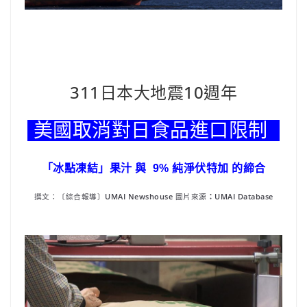
311日本大地震10週年
美國取消對日食品進口限制
「冰點凍結」果汁 與 9% 純淨伏特加 的締合
撰文：〔綜合報導〕
UMAI Newshouse
圖片來源
：UMAI Database