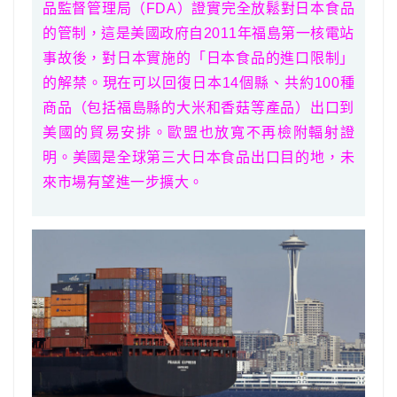
品監督管理局（FDA）
證實
完全放鬆對日本食品
的管制，這是美國政府自2011年福島第一核電站
事故後，對日本實施的「日本食品的進口限制」
的解禁。現在可以回復日本14個縣、共約100種
商品（包括福島縣的大米和香菇等產品）出口到
美國的貿易安排。歐盟也放寬不再檢附輻射證
明
。
美國是全球第三大日本食品出口目的地，未
來市場有望進一步擴大。