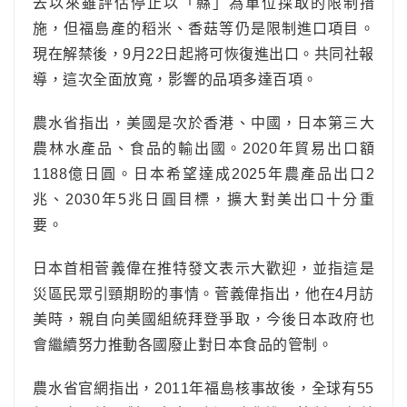
去以來雖評估停止以「縣」為單位採取的限制措
施，但福島產的稻米、香菇等仍是限制進口項目。
現在解禁後，9月22日起將可恢復進出口。共同社報
導，這次全面放寬，影響的品項多達百項。
農水省指出，美國是次於香港、中國，日本第三大
農林水產品、食品的輸出國。2020年貿易出口額
1188億日圓。日本希望達成2025年農產品出口2
兆、2030年5兆日圓目標，擴大對美出口十分重
要。
日本首相菅義偉在推特發文表示大歡迎，並指這是
災區民眾引頸期盼的事情。菅義偉指出，他在4月訪
美時，親自向美國組統拜登爭取，今後日本政府也
會繼續努力推動各國廢止對日本食品的管制。
農水省官網指出，2011年福島核事故後，全球有55