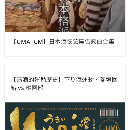
【UMAI CM】日本酒懷舊廣告歌曲合集
【清酒的運輸歷史】下り酒運動、菱垣回
船 vs 樽回船