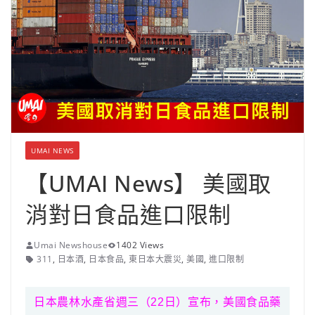
UMAI NEWS
【UMAI News】 美國取
消對日食品進口限制
Umai Newshouse
1402 Views
311
,
日本酒
,
日本食品
,
東日本大震災
,
美國
,
進口限制
日本農林水產省週三（22日）宣布，美國食品藥