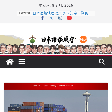
Skip
星期六, 8 8 月, 2026
to
content
龜之井酒造：口說上手 – 山形純米大
Latest:
吟釀的堅持與傳承 ～ くどき上手
日本酒類地理標示 (GI) 認定一覽表
UMAI SAKE MC題庫（2026年版
Lite）
響 𝟭𝟮 年 復活了!
【酒業商戰】130年老酒藏殺入股票
市場！梅乃宿上市背後的密碼