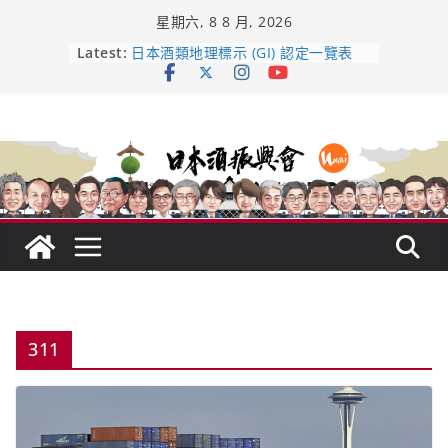
Skip
星期六, 8 8 月, 2026
to
content
龜之井酒造：口說上手 – 山形純米大
Latest:
吟釀的堅持與傳承 ～ くどき上手
日本酒類地理標示 (GI) 認定一覽表
UMAI SAKE MC題庫（2026年版
Lite）
響 𝟭𝟮 年 復活了!
【酒業商戰】130年老酒藏殺入股票
市場！梅乃宿上市背後的密碼
311