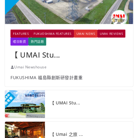
FEATURES
FUKUOSHIMA FEATURES
UMAI NEWS
UMAI REVIEWS
嚐日新資
熱門話題
【 UMAI Stu...
Umai Newshouse
FUKUSHIMA 福島縣創新研發計畫重
【 UMAI Stu...
【 Umai 之旅 ...