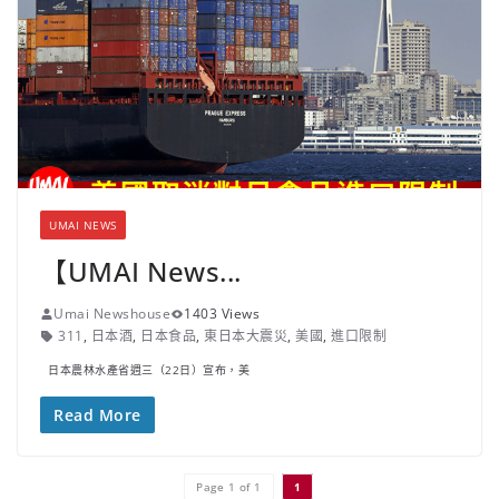
UMAI NEWS
【UMAI News...
Umai Newshouse
1403 Views
311
,
日本酒
,
日本食品
,
東日本大震災
,
美國
,
進口限制
日本農林水產省週三（22日）宣布，美
Read More
Page 1 of 1
1