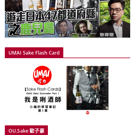
UMAI Sake Flash Card
OU.Sake 歐子豪