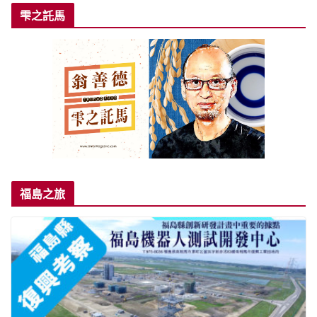
雫之託馬
福島之旅