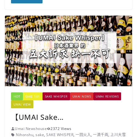
HOT
SAKE 101
SAKE WHISPER
UMAI NEWS
UMAI REVIEWS
UMAI VIEW
【UMAI Sake...
Umai Newshouse
2372 Views
Nihonshu
,
sake
,
SAKE WHISPER
,
一回火入
,
一滴千両
,
上川大雪