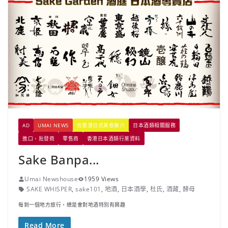
AD
UMAI NEWS
在香港日式美食推介
日本酒類相關服務
進口、批發商
零售商
香港日本酒類行業資料
Sake Banpa...
Umai Newshouse
1959 Views
SAKE WHISPER
,
sake101
,
地酒
,
日本酒學
,
杜氏
,
酒藏
,
酵母
每到一個地方旅行，總是會對地酒特別有興趣
Read More