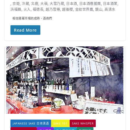
,
京姫
,
冷藏
,
北鹿
,
大嶺
,
大雪乃蔵
,
日本酒
,
日本酒應援團
,
日本酒業
,
浜福鶴
,
火入
,
福德長
,
越乃雪椿
,
越後櫻
,
金紋世界鷹
,
鏡山
,
高清水
相信隨著市場的成熟、酒商們
Read More
JAPANESE SAKE 日本清酒
SAKE 101
SAKE WHISPER