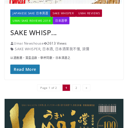
JAPANESE SAKE 日本清酒
SAKE WHISPER
UMAI REVIEWS
UMAI SAKE REVIEWS 2018
日本酒學
SAKE WHISP...
Umai Newshouse
2613 Views
SAKE WHISPER
,
日本酒
,
日本酒業我不懂
,
須彌
以酒進膳，賞盃品飲，舉杯同歡，日本清酒之
Read More
Page 1 of 2
1
2
»