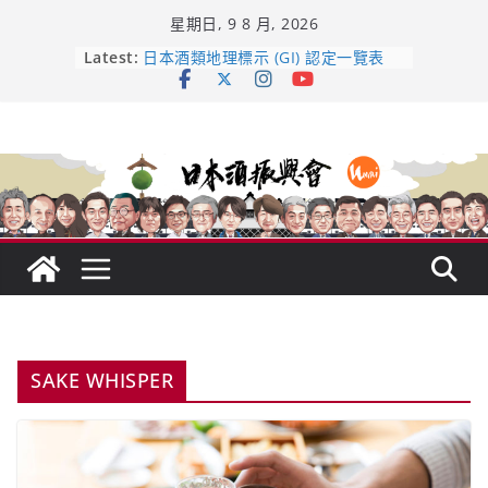
Skip
星期日, 9 8 月, 2026
to
content
龜之井酒造：口說上手 – 山形純米大
Latest:
吟釀的堅持與傳承 ～ くどき上手
日本酒類地理標示 (GI) 認定一覽表
UMAI SAKE MC題庫（2026年版
Lite）
響 𝟭𝟮 年 復活了!
【酒業商戰】130年老酒藏殺入股票
市場！梅乃宿上市背後的密碼
SAKE WHISPER