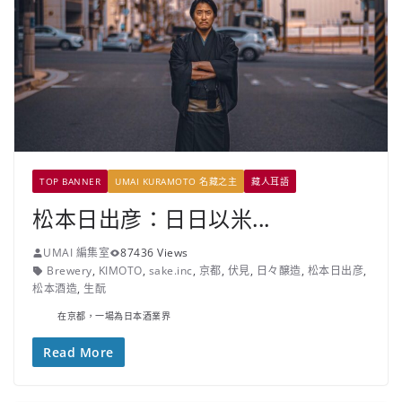
TOP BANNER
UMAI KURAMOTO 名藏之主
藏人耳語
松本日出彦：日日以米...
UMAI 編集室
87436 Views
Brewery
,
KIMOTO
,
sake.inc
,
京都
,
伏見
,
日々醸造
,
松本日出彦
,
松本酒造
,
生酛
在京都，一場為日本酒業界
Read More