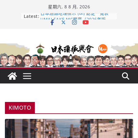
Skip
星期六, 8 8 月, 2026
to
content
日本酒類地理標示 (GI) 認定一覽表
Latest:
UMAI SAKE MC題庫（2026年版
Lite）
響 𝟭𝟮 年 復活了!
【酒業商戰】130年老酒藏殺入股票
市場！梅乃宿上市背後的密碼
龜之井酒造：口說上手 – 山形純米大
吟釀的堅持與傳承 ～ くどき上手
KIMOTO