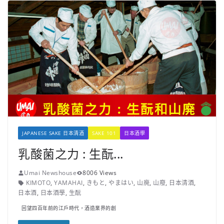
JAPANESE SAKE 日本清酒
SAKE 101
日本酒學
乳酸菌之力 : 生酛...
Umai Newshouse
8006 Views
KIMOTO
,
YAMAHAI
,
きもと
,
やまはい
,
山廃
,
山廢
,
日本清酒
,
日本酒
,
日本酒學
,
生酛
回望四百年前的江戶時代，酒造業界的創