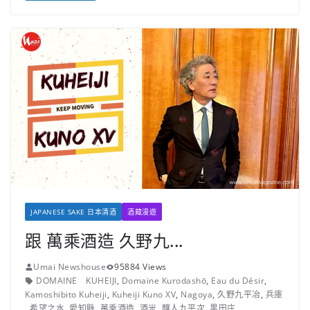
JAPANESE SAKE 日本清酒
酒藏漫遊
跟 萬乘酒造 久野九...
Umai Newshouse
95884 Views
DOMAINE KUHEIJI
,
Domaine Kurodashō
,
Eau du Désir
,
Kamoshibito Kuheiji
,
Kuheiji Kuno XV
,
Nagoya
,
久野九平冶
,
兵庫
,
希望之水
,
愛知縣
,
萬乘酒造
,
酒米
,
釀人九平次
,
黒田庄