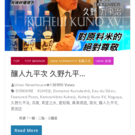
TOP
TOP BANNER
UMAI KURAMOTO 名藏之主
UMAI 訪談
釀人九平次 久野九平...
Umai Newshouse
136990 Views
DOMAINE KUHEIJI
,
Domaine Kurodashō
,
Eau du Désir
,
Featured Posts
,
Kamoshibito Kuheiji
,
Kuheiji Kuno XV
,
Nagoya
,
久野九平冶
,
兵庫
,
希望之水
,
愛知縣
,
萬乘酒造
,
酒米
,
釀人九平次
,
黒田庄
所謂「一麴、二酛、三釀造
Read More