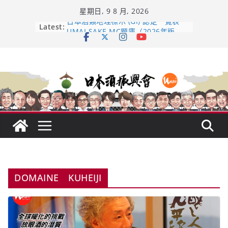
Skip
星期日, 9 8 月, 2026
to
content
日本酒類地理標示 (GI) 認定一覽表
Latest:
UMAI SAKE MC題庫（2026年版
Lite）
響 𝟭𝟮 年 復活了!
【酒業商戰】130年老酒藏殺入股票
市場！梅乃宿上市背後的密碼
龜之井酒造：口說上手 – 山形純米大
吟釀的堅持與傳承 ～ くどき上手
DOMAINE KUHEIJI