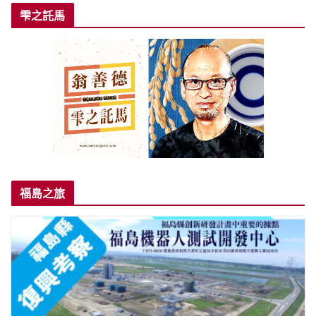
雫之託馬
福島之旅