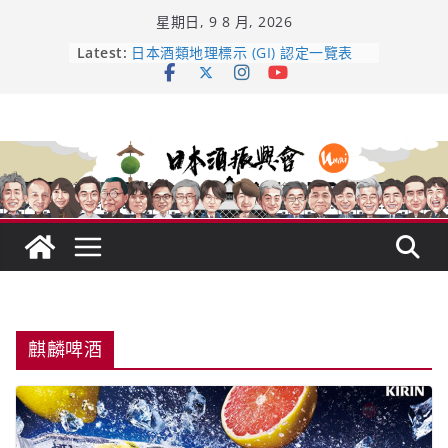
Skip
星期日, 9 8 月, 2026
to
content
龜之井酒造：口說上手 – 山形純米大
Latest:
吟釀的堅持與傳承 ～ くどき上手
日本酒類地理標示 (GI) 認定一覽表
UMAI SAKE MC題庫（2026年版
Lite）
響 𝟭𝟮 年 復活了!
【酒業商戰】130年老酒藏殺入股票
市場！梅乃宿上市背後的密碼
麒麟啤酒