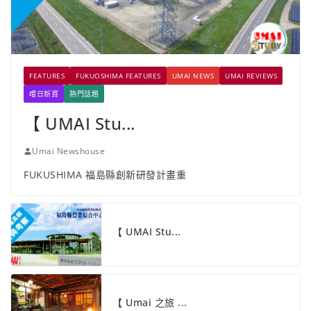
FEATURES
FUKUOSHIMA FEATURES
UMAI NEWS
UMAI REVIEWS
嚐日新資
熱門話題
【 UMAI Stu...
Umai Newshouse
FUKUSHIMA 福島縣創新研發計畫重
【 UMAI Stu...
【 Umai 之旅 ...