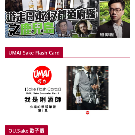
UMAI Sake Flash Card
OU.Sake 歐子豪