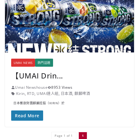
UMAI NEWS
熱門話題
【UMAI Drin...
Umai Newshouse
8953 Views
Kirin
,
RTD
,
UMAI達人組
,
日本酒
,
麒麟啤酒
日本餐飲財團麒麟控股（KIRIN）於
Read More
Page 1 of 1
1