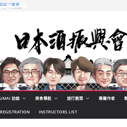
 認定一覽表
AKE MC題庫
酒藏殺入股票
的密碼
– 山形純米大
くどき上手
UMAI 訪談
美食導航
旅行散策
專欄作者
REGISTRATION
INSTRUCTORS LIST