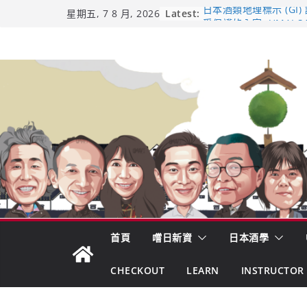
Skip
Latest:
日本酒類地理標示 (GI)
星期五, 7 8 月, 2026
受保護的內容: UMAI S
to
（2026年版）
content
響 𝟭𝟮 年 復活了!
【酒業商戰】130年老
市場！梅乃宿上市背後
龜之井酒造：口說上手 
吟釀的堅持與傳承 ～ 
首頁
嚐日新資
日本酒學
CHECKOUT
LEARN
INSTRUCTOR 