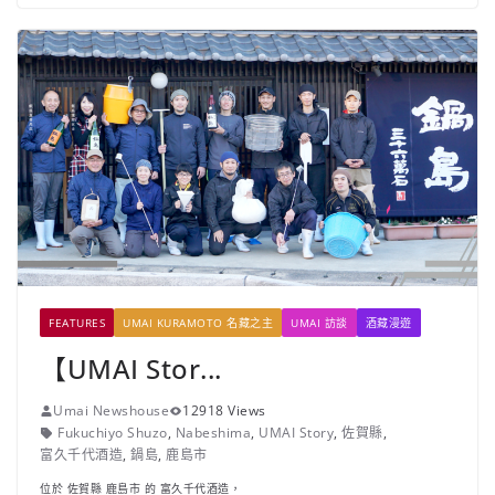
FEATURES
UMAI KURAMOTO 名藏之主
UMAI 訪談
酒藏漫遊
【UMAI Stor...
Umai Newshouse
12918 Views
Fukuchiyo Shuzo
,
Nabeshima
,
UMAI Story
,
佐賀縣
,
富久千代酒造
,
鍋島
,
鹿島市
位於 佐賀縣 鹿島市 的 富久千代酒造，