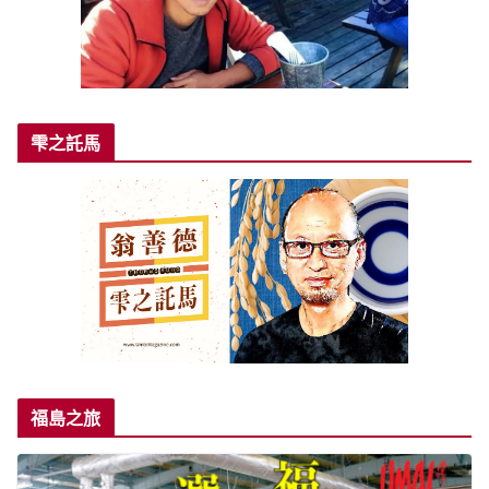
雫之託馬
福島之旅