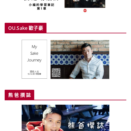
OU.Sake 歐子豪
熊 爸 撰 誌