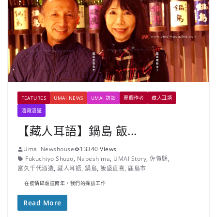
FEATURES
UMAI NEWS
UMAI 訪談
專欄作者
藏人耳語
酒藏漫遊
【藏人耳語】鍋島 飯...
Umai Newshouse
13340 Views
Fukuchiyo Shuzo
,
Nabeshima
,
UMAI Story
,
佐賀縣
,
富久千代酒造
,
藏人耳語
,
鍋島
,
飯盛直喜
,
鹿島市
在疫情肆虐這兩年，我們的採訪工作
Read More