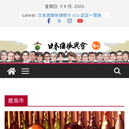
Skip
星期日, 9 8 月, 2026
to
content
Latest:
龜之井酒造：口說上手 – 山形純米大
吟釀的堅持與傳承 ～ くどき上手
日本酒類地理標示 (GI) 認定一覽表
UMAI SAKE MC題庫（2026年版
Lite）
響 𝟭𝟮 年 復活了!
【酒業商戰】130年老酒藏殺入股票
市場！梅乃宿上市背後的密碼
鹿島市