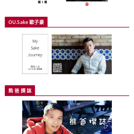
OU.Sake 歐子豪
熊 爸 撰 誌