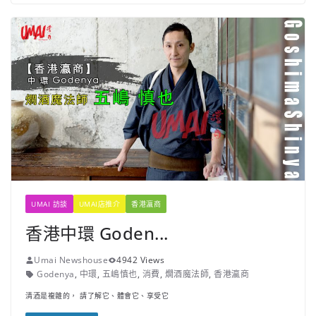
UMAI 訪談
UMAI店推介
香港瀛商
香港中環 Goden...
Umai Newshouse
4942 Views
Godenya
,
中環
,
五嶋慎也
,
消費
,
燗酒魔法師
,
香港瀛商
清酒是複雜的， 請了解它、體會它、享受它