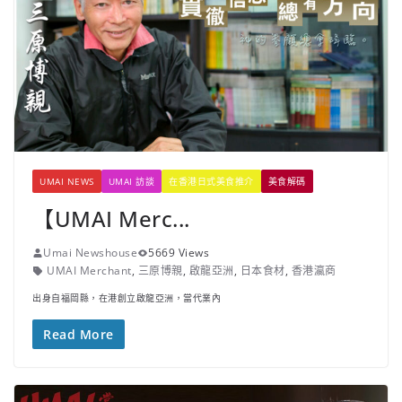
UMAI NEWS
UMAI 訪談
在香港日式美食推介
美食解碼
【UMAI Merc...
Umai Newshouse
5669 Views
UMAI Merchant
,
三原博親
,
啟龍亞洲
,
日本食材
,
香港瀛商
出身自福岡縣，在港創立啟龍亞洲，當代業內
Read More