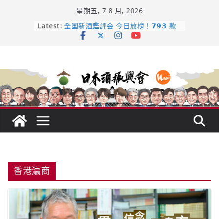
Skip
星期五, 7 8 月, 2026
to
content
Latest:
日本酒類地理標示 (GI) 認定一覽表
全国新酒鑑評会 今日放榜！𝟳𝟵𝟯 款
新酒角逐，誰是今年最強？
響 𝟭𝟮 年 復活了!
【酒業商戰】130年老酒藏殺入股票
市場！梅乃宿上市背後的密碼
龜之井酒造：口說上手 – 山形純米大
吟釀的堅持與傳承 ～ くどき上手
香港瀛商