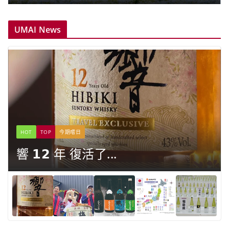
UMAI News
HOT
TOP
今期嚐日
響 𝟭𝟮 年 復活了...