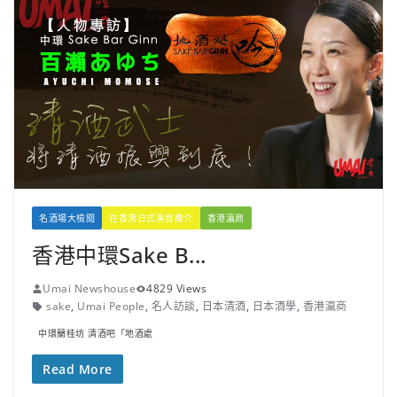
名酒場大檢閱
在香港日式美食推介
香港瀛商
香港中環Sake B...
Umai Newshouse
4829 Views
sake
,
Umai People
,
名人訪談
,
日本清酒
,
日本酒學
,
香港瀛商
中環蘭桂坊 清酒吧「地酒處
Read More