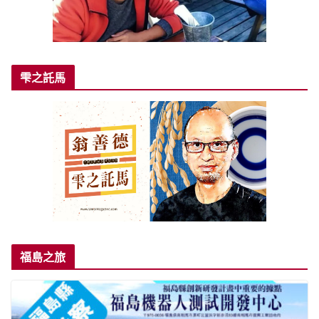
雫之託馬
福島之旅