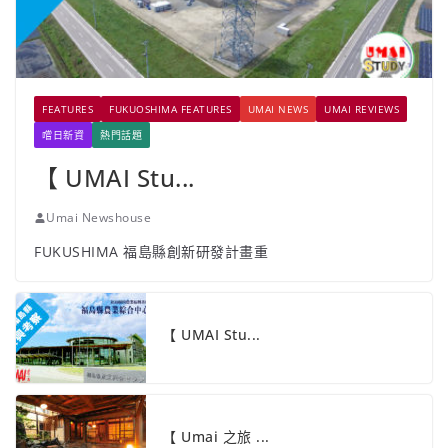
FEATURES
FUKUOSHIMA FEATURES
UMAI NEWS
UMAI REVIEWS
嚐日新資
熱門話題
【 UMAI Stu...
Umai Newshouse
FUKUSHIMA 福島縣創新研發計畫重
【 UMAI Stu...
【 Umai 之旅 ...