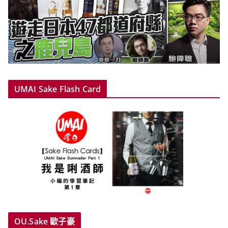
UMAI Sake Flash Card
OU.Sake 歐子豪