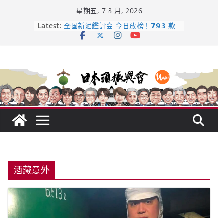
Skip
星期五, 7 8 月, 2026
to
content
日本酒類地理標示 (GI) 認定一覽表
Latest:
全国新酒鑑評会 今日放榜！𝟳𝟵𝟯 款
新酒角逐，誰是今年最強？
響 𝟭𝟮 年 復活了!
【酒業商戰】130年老酒藏殺入股票
市場！梅乃宿上市背後的密碼
龜之井酒造：口說上手 – 山形純米大
吟釀的堅持與傳承 ～ くどき上手
酒藏意外