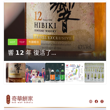
HOT
TOP
今期嚐日
響 𝟭𝟮 年 復活了...