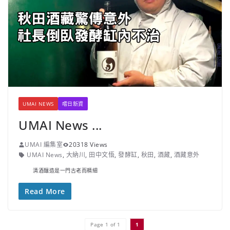
UMAI NEWS
嚐日新資
UMAI News ...
UMAI 編集室
20318 Views
UMAI News
,
大納川
,
田中文悟
,
發酵缸
,
秋田
,
酒藏
,
酒藏意外
清酒釀造是一門古老而精細
Read More
Page 1 of 1
1