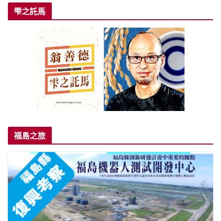
雫之託馬
福島之旅