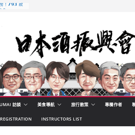
𝟳𝟵𝟯 款
強？
酒藏殺入股票
的密碼
– 山形純米大
くどき上手
 認定一覽表
UMAI 訪談
美食導航
旅行散策
專欄作者
REGISTRATION
INSTRUCTORS LIST