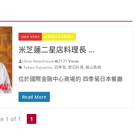
UMAI NEWS
在香港日式美食推介
米芝蓮二星店料理長 ...
Umai Newshouse
2171 Views
Takao Fujiyama
,
四季菊
,
懷石料理
,
藤山貴朗
位於國際金融中心商場的 四季菊日本餐廳
Read More
e 1 of 1
1