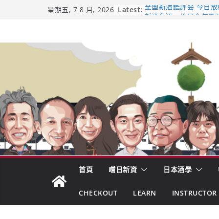
Skip
Latest:
全国新酒鑑評会 今日放榜！
星期五, 7 8 月, 2026
新酒角逐，誰是今年最
to
響 𝟭𝟮 年 復活了!
content
【酒業商戰】130年老
市場！梅乃宿上市背後
龜之井酒造：口說上手 
吟釀的堅持與傳承 ～ 
日本酒類地理標示 (GI)
首頁
嚐日新資
日本酒學
CHECKOUT
LEARN
INSTRUCTOR 