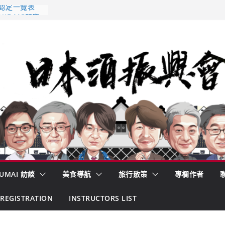
 認定一覽表
AKE MC題庫
酒藏殺入股票
的密碼
– 山形純米大
くどき上手
UMAI 訪談
美食導航
旅行散策
專欄作者
REGISTRATION
INSTRUCTORS LIST