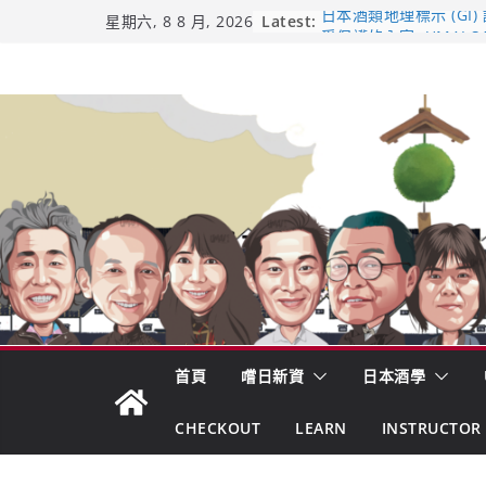
Skip
Latest:
日本酒類地理標示 (GI)
星期六, 8 8 月, 2026
受保護的內容: UMAI S
to
（2026年版）
content
響 𝟭𝟮 年 復活了!
【酒業商戰】130年老
市場！梅乃宿上市背後
龜之井酒造：口說上手 
吟釀的堅持與傳承 ～ 
首頁
嚐日新資
日本酒學
CHECKOUT
LEARN
INSTRUCTOR 