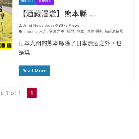
燒酎101
酒藏漫遊
【酒藏漫遊】熊本縣 ...
Umai Newshouse
9070 Views
shochu
,
人吉
,
名藏之主
,
焼酎
,
熊本
,
酒藏漫遊
,
鳥飼酒造場
日本九州的熊本縣除了日本清酒之外，也
是燒
Read More
e 1 of 1
1