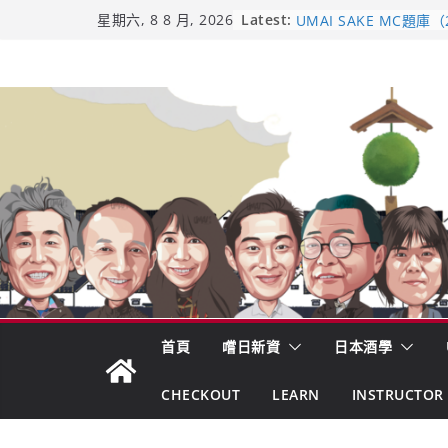
日本酒類地理標示 (GI)
Skip
Latest:
星期六, 8 8 月, 2026
UMAI SAKE MC題庫（
to
Lite）
響 𝟭𝟮 年 復活了!
content
【酒業商戰】130年老
市場！梅乃宿上市背後
龜之井酒造：口說上手 
吟釀的堅持與傳承 ～ 
首頁
嚐日新資
日本酒學
CHECKOUT
LEARN
INSTRUCTOR 