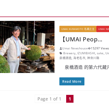
UMAI KURAMOTO 名藏之主
UMAI N
【UMAI Peop...
Umai Newshouse
15297 View
Brewery
,
IZUMIBASHI
,
sake
,
Um
泉橋酒造
,
海老名市
,
神奈川縣
泉橋酒造 的第六代藏元
Read More
Page 1 of 1
1