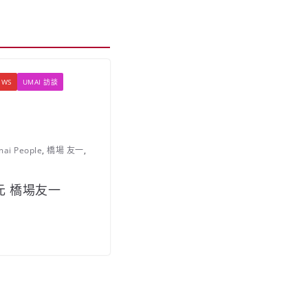
EWS
UMAI 訪談
s
ai People
,
橋場 友一
,
 橋場友一