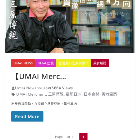
UMAI NEWS
UMAI 訪談
在香港日式美食推介
美食解碼
【UMAI Merc...
Umai Newshouse
5664 Views
UMAI Merchant
,
三原博親
,
啟龍亞洲
,
日本食材
,
香港瀛商
出身自福岡縣，在港創立啟龍亞洲，當代業內
Read More
Page 1 of 1
1