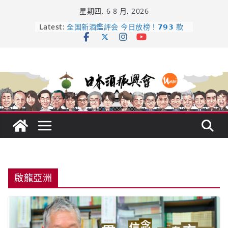
Skip
星期四, 6 8 月, 2026
to
content
Latest:
日本酒類地理標示 (GI) 認定一覽表
全国新酒鑑評会 今日放榜！𝟳𝟵𝟯 款
新酒角逐，誰是今年最強？
響 𝟭𝟮 年 復活了!
【酒業商戰】130年老酒藏殺入股票
市場！梅乃宿上市背後的密碼
龜之井酒造：口說上手 – 山形純米大
吟釀的堅持與傳承 ～ くどき上手
啟龍亞洲