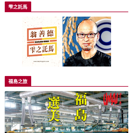
雫之託馬
福島之旅