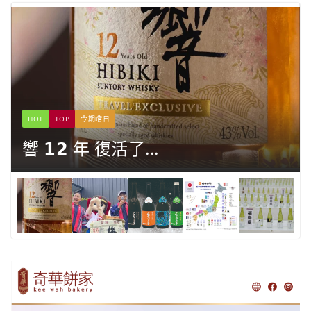
HOT
TOP
今期嚐日
響 𝟭𝟮 年 復活了...