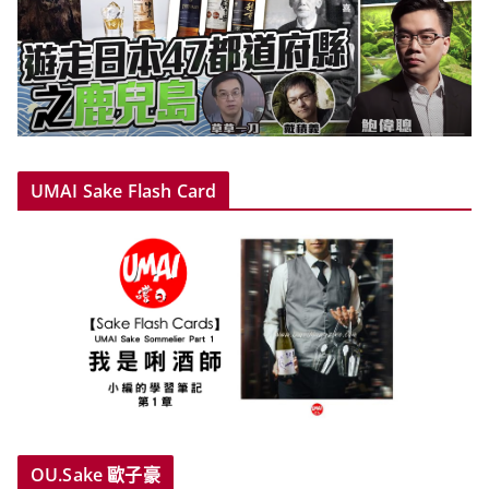
UMAI Sake Flash Card
OU.Sake 歐子豪