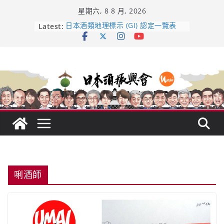
Skip
星期六, 8 8 月, 2026
to
content
Latest:
日本酒類地理標示 (GI) 認定一覽表
UMAI SAKE MC題庫（2026年版
Lite）
響 𝟭𝟮 年 復活了!
【酒業商戰】130年老酒藏殺入股票
市場！梅乃宿上市背後的密碼
龜之井酒造：口說上手 – 山形純米大
吟釀的堅持與傳承 ～ くどき上手
唎酒師