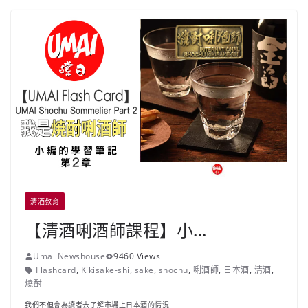
清酒教育
【清酒唎酒師課程】小...
Umai Newshouse
9460 Views
Flashcard
,
Kikisake-shi
,
sake
,
shochu
,
唎酒師
,
日本酒
,
清酒
,
燒酎
我們不但會為讀者去了解市場上日本酒的情況