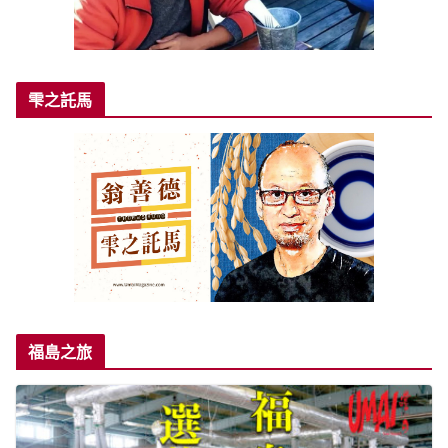
雫之託馬
福島之旅