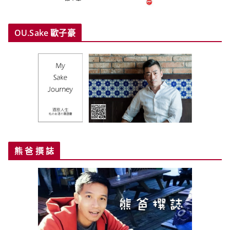
OU.Sake 歐子豪
熊 爸 撰 誌