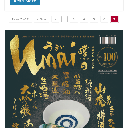
Read More
Page 7 of 7
« First
«
...
3
4
5
6
7