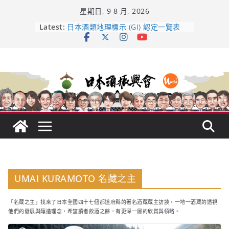
Skip
星期日, 9 8 月, 2026
to
content
龜之井酒造：口說上手 – 山形純米大
Latest:
吟釀的堅持與傳承 ～ くどき上手
日本酒類地理標示 (GI) 認定一覽表
UMAI SAKE MC題庫（2026年版
Lite）
響 𝟭𝟮 年 復活了!
【酒業商戰】130年老酒藏殺入股票
市場！梅乃宿上市背後的密碼
UMAI KURAMOTO 名藏之主
「名蔵之主」找來了日本全國四十七個都道府縣的著名酒蔵蔵主訪談，一地一酒蔵的透視
他們的發展與釀造理念，希望讀者飲酒之餘，有更深一層的欣賞與領略。