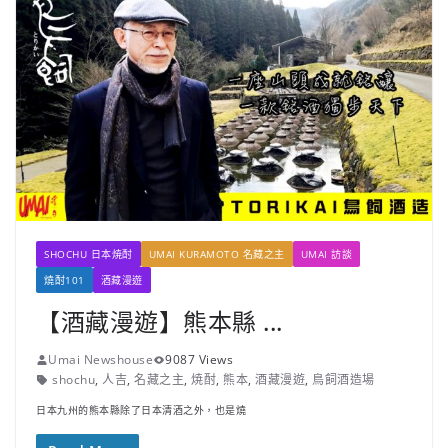
SHOCHU 日本焼酎
UMAI KURAMOTO 名藏之主
UMAI 訪談
燒酎101
酒藏漫遊
【酒藏漫遊】熊本縣 ...
Umai Newshouse
9087 Views
shochu
,
人吉
,
名藏之主
,
焼酎
,
熊本
,
酒藏漫遊
,
鳥飼酒造場
日本九州的熊本縣除了日本清酒之外，也是燒