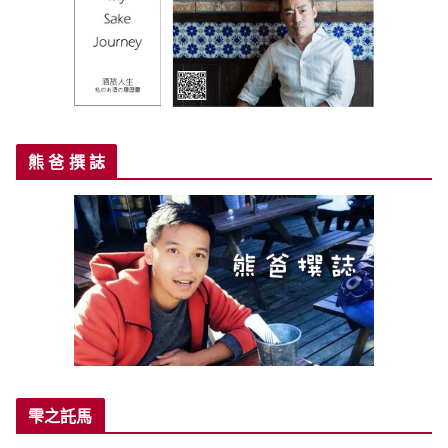
熊 爸 撰 誌
雫之託馬