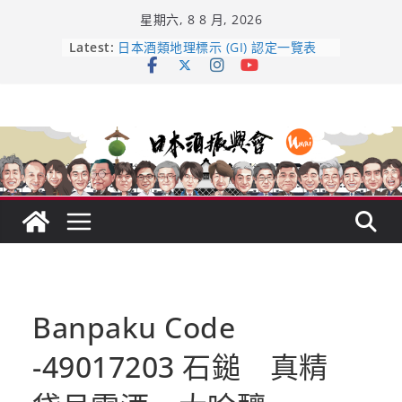
Skip
星期六, 8 8 月, 2026
to
content
龜之井酒造：口說上手 – 山形純米大
Latest:
吟釀的堅持與傳承 ～ くどき上手
日本酒類地理標示 (GI) 認定一覽表
受保護的內容: UMAI SAKE MC題庫
（2026年版）
響 𝟭𝟮 年 復活了!
【酒業商戰】130年老酒藏殺入股票
市場！梅乃宿上市背後的密碼
Banpaku Code
-49017203 石鎚 真精