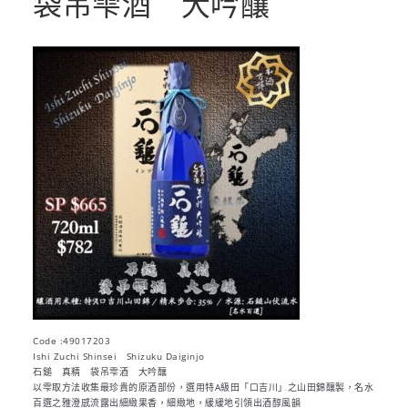
袋吊雫酒 大吟釀
Code :49017203
Ishi Zuchi Shinsei Shizuku Daiginjo
石鎚 真精 袋吊雫酒 大吟釀
以雫取方法收集最珍貴的原酒部份，選用特A級田「口吉川」之山田錦釀製，名水
百選之雅澄感流露出細緻果香，細緻地，緩緩地引領出酒醇風韻