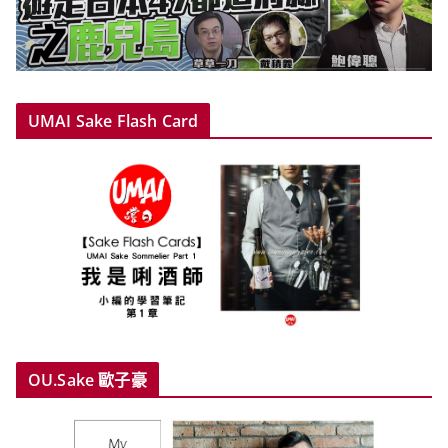
UMAI Sake Flash Card
OU.Sake 歐子豪