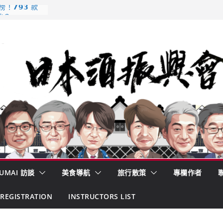
𝟳𝟵𝟯 款
強？
酒藏殺入股票
的密碼
– 山形純米大
くどき上手
 認定一覽表
UMAI 訪談
美食導航
旅行散策
專欄作者
REGISTRATION
INSTRUCTORS LIST