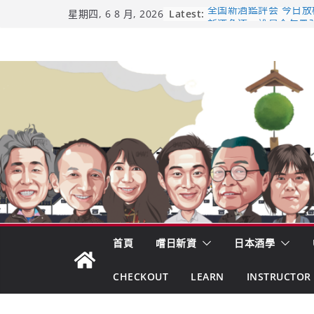
Skip
Latest:
全国新酒鑑評会 今日放榜！
星期四, 6 8 月, 2026
新酒角逐，誰是今年最
to
響 𝟭𝟮 年 復活了!
content
【酒業商戰】130年老
市場！梅乃宿上市背後
龜之井酒造：口說上手 
吟釀的堅持與傳承 ～ 
日本酒類地理標示 (GI)
首頁
嚐日新資
日本酒學
CHECKOUT
LEARN
INSTRUCTOR 