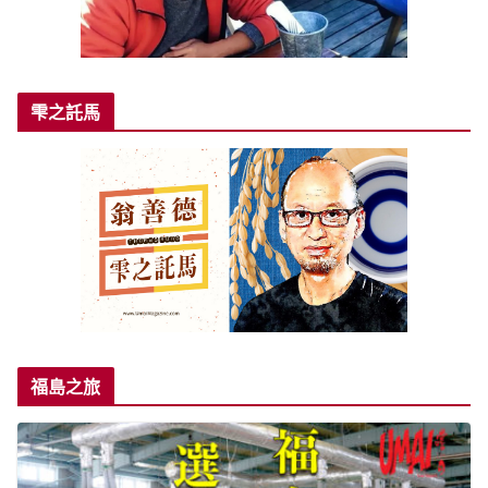
雫之託馬
福島之旅