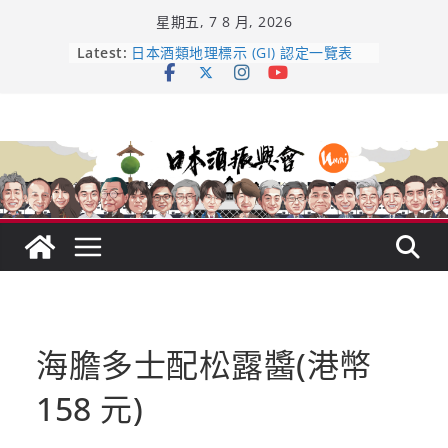
Skip
星期五, 7 8 月, 2026
to
content
龜之井酒造：口說上手 – 山形純米大
Latest:
吟釀的堅持與傳承 ～ くどき上手
日本酒類地理標示 (GI) 認定一覽表
受保護的內容: UMAI SAKE MC題庫
（2026年版）
響 𝟭𝟮 年 復活了!
【酒業商戰】130年老酒藏殺入股票
市場！梅乃宿上市背後的密碼
海膽多士配松露醬(港幣
158 元)