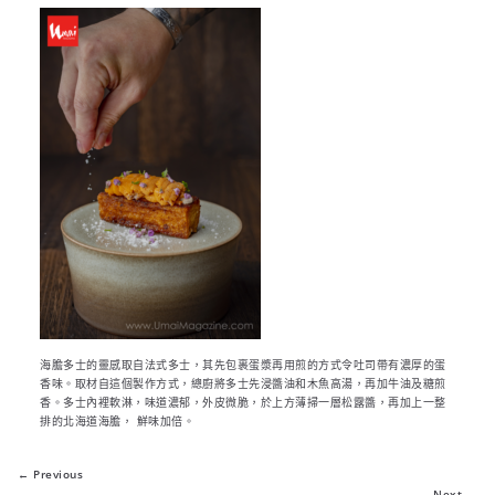
海膽多士的靈感取自法式多士，其先包裹蛋漿再用煎的方式令吐司帶有濃厚的蛋
香味。取材自這個製作方式，總廚將多士先浸醬油和木魚高湯，再加牛油及糖煎
香。多士內裡軟淋，味道濃郁，外皮微脆，於上方薄掃一層松露醬，再加上一整
排的北海道海膽， 鮮味加倍。
← Previous
Next →