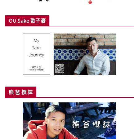
OU.Sake 歐子豪
熊 爸 撰 誌