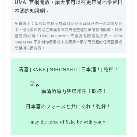
UMAI 官網開放，讓大家可以在更容易地學習日
本酒的知識喇。
免責聲明：本網站提供所有資料及參考資料只作一般資訊及參
考，僅從編輯們過往準備考試前自己整理的筆記製作而成、以便
溫習的材料，UMAI Magazine 不會為有關錯漏負責。UMAI
Magazine 不會因你使用或未能使用本網站而引起的任何直接或
間接損失而負責。
清酒
| SAKE | NIHONSHU | 日本酒！| 乾杯！
願清酒原力與您常在！乾杯！
日本酒のフォースと共にあれ！乾杯！
may the force of Sake be with you。