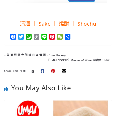
清酒 ｜ Sake ｜ 燒酎 ｜ Shochu
F
T
W
C
L
P
W
分
a
w
h
o
i
i
e
享
c
i
a
p
n
n
C
e
t
t
y
e
t
h
與 葡 萄 酒 大 師 談 日 本 清 酒 – Sam Harrop
b
t
s
L
e
a
【UMAI PEOPLE】Master of Wine 大橋健一 MW
o
e
A
i
r
t
o
r
p
n
e
Share This Post:
k
p
k
s
t
You May Also Like