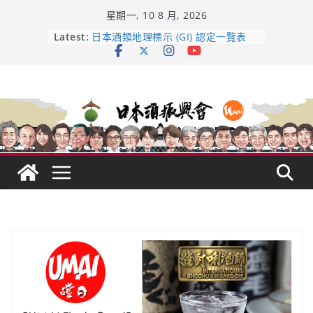
Skip
星期一, 10 8 月, 2026
to
content
龜之井酒造：口說上手 – 山形純米大
Latest:
吟釀的堅持與傳承 ～ くどき上手
日本酒類地理標示 (GI) 認定一覽表
UMAI SAKE MC題庫（2026年版
Lite）
響 𝟭𝟮 年 復活了!
【酒業商戰】130年老酒藏殺入股票
市場！梅乃宿上市背後的密碼