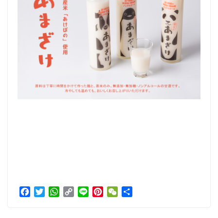
F
T
W
C
L
P
W
分
a
w
h
o
i
i
e
享
c
i
a
p
n
n
C