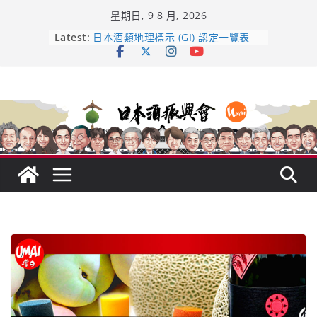
Skip
星期日, 9 8 月, 2026
to
content
龜之井酒造：口說上手 – 山形純米大
Latest:
吟釀的堅持與傳承 ～ くどき上手
日本酒類地理標示 (GI) 認定一覽表
UMAI SAKE MC題庫（2026年版
Lite）
響 𝟭𝟮 年 復活了!
【酒業商戰】130年老酒藏殺入股票
市場！梅乃宿上市背後的密碼