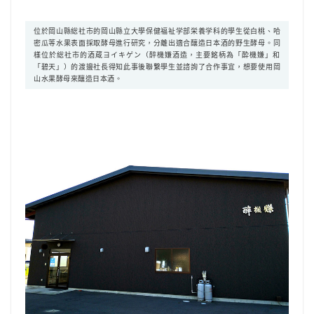
位於岡山縣総社市的岡山縣立大學保健福祉学部栄養学科的學生從白桃、哈
密瓜等水果表面採取酵母進行研究，分離出適合釀造日本酒的野生酵母。同
樣位於総社市的酒蔵ヨイキゲン（醉機嫌酒造，主要銘柄為「酔機嫌」和
「碧天」）的渡邊社長得知此事後聯繫學生並諮詢了合作事宜，想要使用岡
山水果酵母來釀造日本酒。