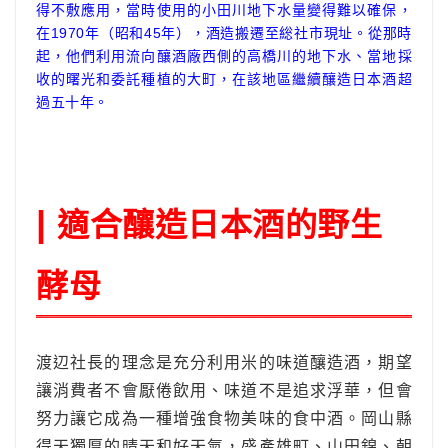
得不敷應用，當時使用的小田川地下水量變得難以確保，
在1970年（昭和45年），酒造搬遷至総社市現址。從那時
起，他們利用流向釀酒廠西側的高橋川的地下水、當地採
收的曙光和委託種植的大町，在該地區繼續釀造日本酒超
過五十年。
適合釀造日本酒的野生
|
酵母
渡辺社長的理念是充分利用米的味道釀造酒，期望
讓消費者不會厭倦飲用、味道不是追求浮華，但會
努力讓它成為一種增強食物美味的食中酒。岡山縣
得天獨厚的晴天和好天氣，盛產雄町、山田錦、朝