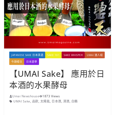
JAPANESE SAKE 日本清酒
SAKE 101
SAKE WHISPER
UMAI 達人組
今期嚐日
日本酒學
【UMAI Sake】 應用於日
本酒的水果酵母
Umai Newshouse
1873 Views
UMAI Sake
,
品飲
,
太陽能
,
日本酒
,
清酒
,
白鶴