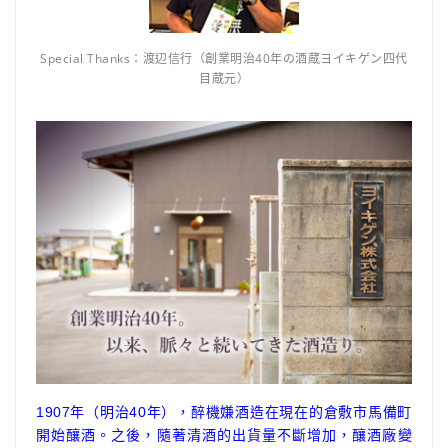
Special Thanks：渡辺信行（創業明治40年の酒蔵ヨイキゲン四代
目蔵元）
1907年（明治40年），醉機嫌酒造在現在的倉敷市馬備町
開始釀酒。之後，隨著清酒的出貨量不斷增加，釀酒廠變