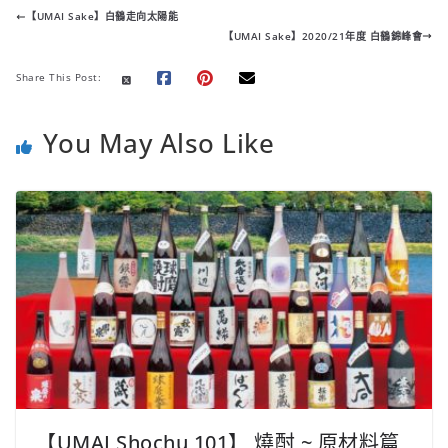
e
t
t
y
e
t
h
【UMAI Sake】白鶴走向太陽能
b
t
s
L
e
a
【UMAI Sake】2020/21年度 白鶴錦峰會
o
e
A
i
r
t
o
r
p
n
e
Share This Post:
k
p
k
s
t
You May Also Like
【UMAI Shochu 101】 燒酎 ~ 原材料篇