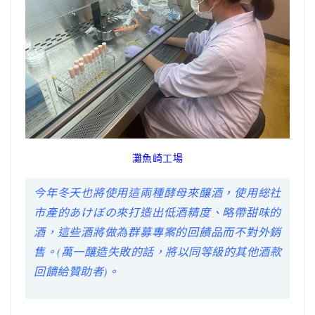
灘魚崎工場
今年冬天也將使用這兩種酵母來釀酒，使用総社
市產的あけぼの來打造出低酒精度、略帶甜味的
酒，這些酒將做為群募專案的回饋品而不對外銷
售。(萬一釀造失敗的話，將以同等級的其他酒款
回饋給贊助者)。