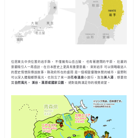
位居東北中央位置的岩手縣， 不僅擁有山岳丘陵， 也有著遼闊的平原， 壯麗的
景觀吸引人一再造訪，在日本歷史上更具有重要意義， 來到岩手 可以領略最迷人
的歷史情懷與傳說故事。縣政府所在的盛岡 是一個相當優雅休閒的城市，遠野則
可以深入體驗鄉野風光，也別忘了來一趟
花卷溫泉
小旅行，泡泡
美人湯
; 想要欣
賞
自然風光， 溪谷、濕原或國家公園
， 絕對能夠滿足你的視覺欲望。