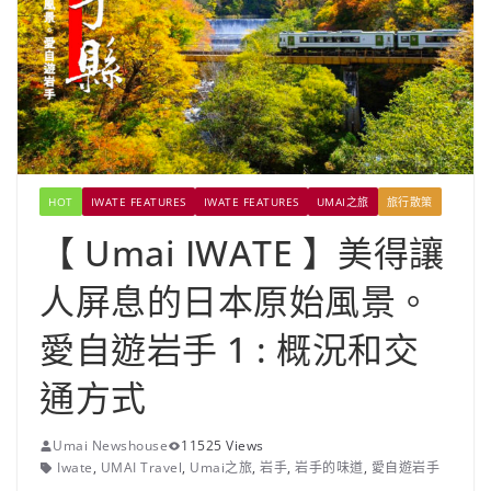
HOT
IWATE FEATURES
IWATE FEATURES
UMAI之旅
旅行散策
【 Umai IWATE 】美得讓
人屏息的日本原始風景。
愛自遊岩手 1 : 概況和交
通方式
Umai Newshouse
11525 Views
Iwate
,
UMAI Travel
,
Umai之旅
,
岩手
,
岩手的味道
,
愛自遊岩手