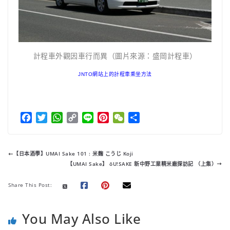
計程車外觀因車行而異（圖片來源：盛岡計程車）
JNTO網站上的計程車乘坐方法
F
T
W
C
L
P
W
分
a
w
h
o
i
i
e
享
c
i
a
p
n
n
C
e
t
t
y
e
t
h
【日本酒學】UMAI Sake 101 : 米麴 こうじ Koji
b
t
s
L
e
a
【UMAI Sake】 ōU!SAKE 新中野工業精米廠探訪記 （上集）
o
e
A
i
r
t
o
r
p
n
e
Share This Post:
k
p
k
s
t
You May Also Like