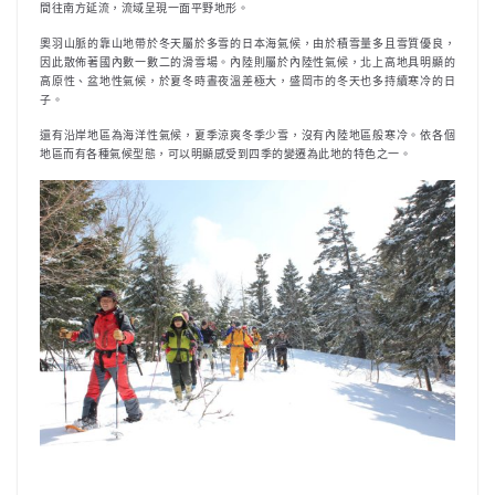
間往南方延流，流域呈現一面平野地形。
奧羽山脈的靠山地帶於冬天屬於多雪的日本海氣候，由於積雪量多且雪質優良，
因此散佈著國內數一數二的滑雪場。內陸則屬於內陸性氣候，北上高地具明顯的
高原性、盆地性氣候，於夏冬時晝夜溫差極大，盛岡市的冬天也多持續寒冷的日
子。
還有沿岸地區為海洋性氣候，夏季涼爽冬季少雪，沒有內陸地區般寒冷。依各個
地區而有各種氣候型態，可以明顯感受到四季的變遷為此地的特色之一。