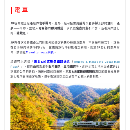
|
電 車
JR各條鐵道線路遍佈
岩手縣
內。此外，還可搭乘將
盛岡
與
岩手縣
北部的
金田
一
溫
泉
——串聯，並駛入
青森縣
的
銀河鐵道
；以及從
宮古
與
釜石
出發，沿著海岸運行
的
三陸鐵道
。
JR與各家私營鐵路公司針對外國遊客銷售各種優惠車票，不論是前往岩手，或是
在岩手縣內移動時的行程，在鐵路旅行時都能善加利用。關於JR發行的車票簡
介，請瀏覽
Travel to Iwate網頁
。
您還可以選擇「
東北&函館暢遊鐵路通票
（
Tohoku & Hakodate Local Rail
Pass
）」，能自由搭乘
岩手銀河鐵道
、
三陸鐵道
等，延伸至東北地區與
函館
的13
家鐵路公司的普通、快速列車的自由座。
東北&函館暢遊鐵路通票
目前僅由台灣的
旅行社向台灣遊客販售，但今後預計以全亞洲為中心擴大銷售對象。