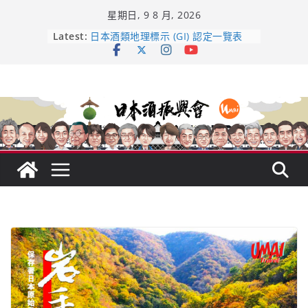
Skip
星期日, 9 8 月, 2026
to
content
龜之井酒造：口說上手 – 山形純米大
Latest:
吟釀的堅持與傳承 ～ くどき上手
日本酒類地理標示 (GI) 認定一覽表
UMAI SAKE MC題庫（2026年版
Lite）
響 𝟭𝟮 年 復活了!
【酒業商戰】130年老酒藏殺入股票
市場！梅乃宿上市背後的密碼