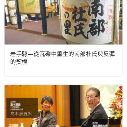
岩手縣—從瓦礫中重生的南部杜氏與反彈
的契機