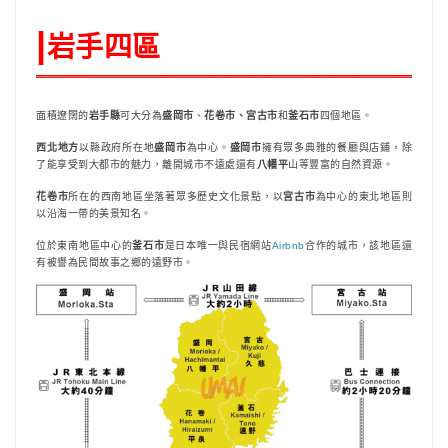
|
岩手四區
面積遼闊的
岩手縣
可大分為
盛岡市
、
花卷市、宮古市
和
釜石市
四個地區。
西北地方
以縣政府所在地
盛岡市
為中心。
盛岡市
擁有眾多典雅的餐廳與店鋪，除
了能享受到大都市的魅力，離開城市不遠處還有
八幡平
山等豐富的自然資源。
花卷市
所在的西南地區坐落著眾多歷史文化景點，以
宮古市
為中心的東北地區則
以沿海一帶的美景知名。
位於東南地區中心的
釜石市
是日本唯一與民宿網站
Airbnb
合作的城市，該地區還
有被譽為民間故事之鄉的遠野市。