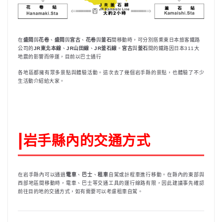
在
盛岡
與
花卷
、
盛岡
與
宮古
、
花卷
與
釜石
間移動時，可分別搭乘東日本旅客鐵路
公司的
JR東北本線
、
JR山田線
、
JR釜石線
。
宮古
與
釜石
間的鐵路因日本311大
地震的影響而停運，目前以巴士通行
各地區都擁有眾多景點與體驗活動。這次去了幾個岩手縣的景點，也體驗了不少
生活動介紹給大家。
|
岩手縣內的交通方式
在岩手縣內可以通過
電車
、
巴士
、
租車
自駕或計程車進行移動。在縣內的東部與
西部地區間移動時，電車、巴士等交通工具的運行線路有限，因此建議事先確認
前往目的地的交通方式，如有需要可以考慮租車自駕。