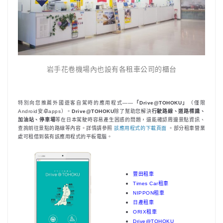
岩手花卷機場內也設有各租車公司的櫃台
特別向您推薦外國遊客自駕時的應用程式——
「Drive@TOHOKU」
（僅限
Android安卓apps）。
Drive@TOHOKU
除了幫助您解決
行駛路線、道路標識、
加油站、停車場
等在日本駕駛時容易產生困惑的問題，還能確認周邊景點資訊、
查詢前往景點的路線等內容。詳情請參照
該應用程式的下載頁面
。部分租車營業
處可租借到裝有該應用程式的平板電腦。
豐田租車
Times Car租車
NIPPON租車
日產租車
ORIX租車
Drive@TOHOKU