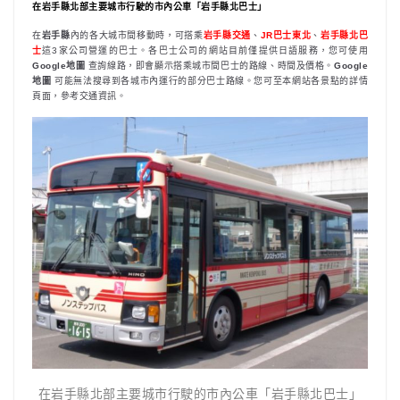
在岩手縣北部主要城市行駛的市內公車「岩手縣北巴士」
在
岩手縣
內的各大城市間移動時，可搭乘
岩手縣交通
、
JR巴士東北
、
岩
手縣北巴
士
這3家公司營運的巴士。各巴士公司的網站目前僅提供日語服務，您可使用
Google地圖
查詢線路，即會顯示搭乘城市間巴士的路線、時間及價格。
Google
地圖
可能無法搜尋到各城市內運行的部分巴士路線。您可至本網站各景點的詳情
頁面，參考交通資訊。
在岩手縣北部主要城市行駛的市內公車「岩手縣北巴士」