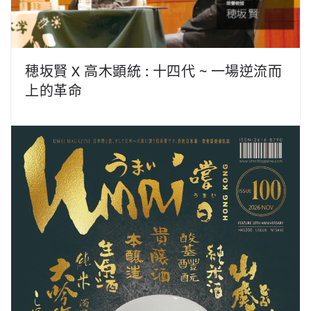
穂坂賢 X 高木顕統 : 十四代 ~ 一場逆流而
上的革命