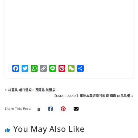
F
T
W
C
L
P
W
分
a
w
h
o
i
i
e
享
c
i
a
p
n
n
C
e
t
t
y
e
t
h
林慧美 嚐日溫泉 : 長野縣 渋溫泉
b
t
s
L
e
a
【UMAI Foodie】築地本願寺修行料理 精緻18品早餐
o
e
A
i
r
t
o
r
p
n
e
Share This Post:
k
p
k
s
t
You May Also Like