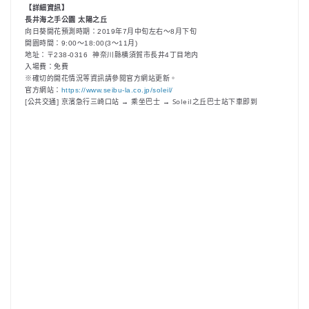
【詳細資訊】
長井海之手公園 太陽之丘
向日葵開花預測時期：2019年7月中旬左右～8月下旬
開園時間：9:00～18:00(3～11月)
地址：〒238-0316 神奈川縣横須賀市長井4丁目地内
入場費：免費
※確切的開花情況等資訊請參閱官方網站更新。
官方網站：
https://www.seibu-la.co.jp/soleil/
[公共交通] 京濱急行三崎口站 → 乘坐巴士 → Soleil之丘巴士站下車即到