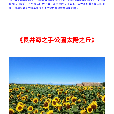
廣闊向日葵花田。公園入口大門旁一望無際的向日葵花田與大海和藍天構成的景
色，堪稱最夏天的絕美風景！也是您拍照留念的最佳景點。
《長井海之手公園太陽之丘》