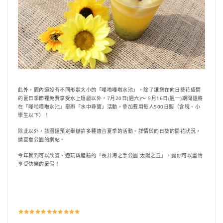
此外，園內還設有不同形狀大小的「嘩啦嘩啦水池」，除了讓您在向日葵花盛開
的夏日季節裡免費享受水上嬉戲以外，7月20日(週六)～ 9月16日(週一)期間還將
在「嘩啦嘩啦水池」舉辦「水中尋寶」活動，參加費用每人500日圓（含稅、小
學生以下）！
除此以外，該園還預定舉辦許多種適合夏季的活動。詳情與向日葵的開花狀況，
請查看公園的網站。
今年就到可以欣賞、遊玩與體驗的「長井海之手公園 太陽之丘」，讓你可以盡情
享受快樂的暑假！