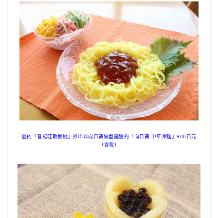
園內「普羅旺斯餐廳」推出以向日葵做型擺盤的「向日葵 中華冷麵」900日元
（含稅）