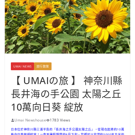
UMAI NEWS
旅行散策
【 UMAIの旅 】 神奈川縣
長井海の手公園 太陽之丘
10萬向日葵 綻放
Umai Newshouse
1783 Views
位於神奈川縣三浦半島的「長井海之手公園太陽之丘」，從現在起將約10萬
日本
株向日葵競相綻放！一直到暑假期間的8月下旬，您都可以欣賞約5000平方米的