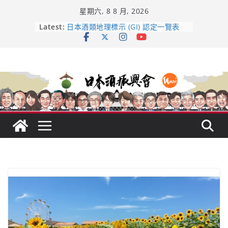
Skip
星期六, 8 8 月, 2026
to
content
龜之井酒造：口說上手 – 山形純米大
Latest:
吟釀的堅持與傳承 ～ くどき上手
日本酒類地理標示 (GI) 認定一覽表
UMAI SAKE MC題庫（2026年版
Lite）
響 𝟭𝟮 年 復活了!
【酒業商戰】130年老酒藏殺入股票
市場！梅乃宿上市背後的密碼