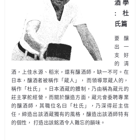
酒學
: 杜
氏篇
要釀
出一
支好
的清
酒，上佳水源、稻米，還有釀酒師，缺一不可。在
日本，釀酒者被稱作「蔵人」， 而領導眾蔵人的，
稱作「杜氏」。日本酒蔵的體制，乃由稱為蔵元的
莊主掌舵經營，而關於釀造方面，蔵元會委聘專業
的釀酒師，其職位名曰「杜氏」，乃深得莊主信
任，締造出該酒蔵獨有的風格，釀造出該酒師特有
的個性， 打造出該銘酒令人難忘的韻味。