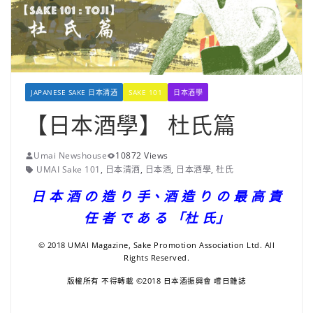
JAPANESE SAKE 日本清酒
SAKE 101
日本酒學
【日本酒學】 杜氏篇
Umai Newshouse
10872 Views
UMAI Sake 101
,
日本清酒
,
日本酒
,
日本酒學
,
杜氏
日 本 酒 の 造 り 手、酒 造 り の 最 高 責
任 者 で あ る 「杜 氏」
© 2018 UMAI Magazine, Sake Promotion Association Ltd. All
Rights Reserved.
版權所有 不得轉載 ©2018 日本酒振興會 嚐日雜誌