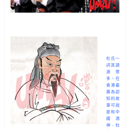
杜氏一
詞其語
源眾
多，在
香港最
廣為認
知的故
事可說
是和中
國酒
神-杜