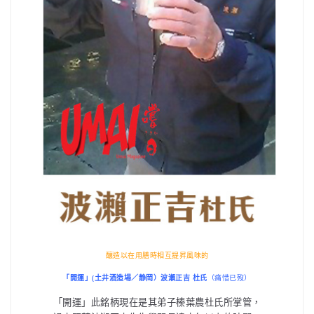
釀造以在用膳時相互提昇風味的
「開運」(土井酒造場／静岡）波瀨正吉 杜氏
（痛惜已歿）
「開運」此銘柄現在是其弟子榛葉農杜氏所掌管，