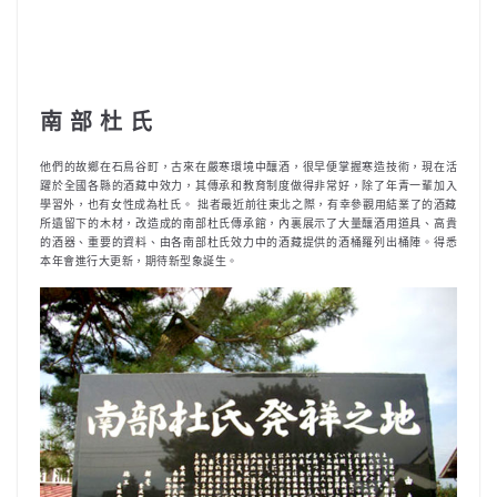
南 部 杜 氏
他們的故鄉在石鳥谷町，古來在嚴寒環境中釀酒，很早便掌握寒造技術，現在活
躍於全國各縣的酒藏中效力，其傳承和教育制度做得非常好，除了年青一輩加入
學習外，也有女性成為杜氏。 拙者最近前往東北之際，有幸參觀用結業了的酒藏
所遺留下的木材，改造成的南部杜氏傳承館，內裏展示了大量釀酒用道具、高貴
的酒器、重要的資料、由各南部杜氏效力中的酒藏提供的酒桶羅列出桶陣。得悉
本年會進行大更新，期待新型象誕生。