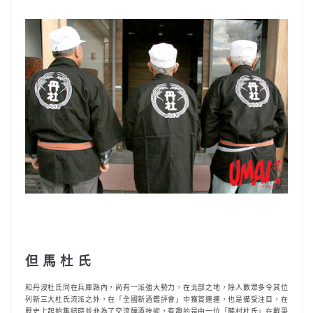
但 馬 杜 氏
和丹波杜氏同在兵庫縣內，尚有一派強大勢力，在北部之地，除人數眾多令其位
列新三大杜氏流派之外，在「全國新酒鑑評會」中獲賞連連，也是備受注目，在
歷史上起始集結時並非為了交流釀酒技術，有趣的是由一位「藤村杜氏」在戰爭