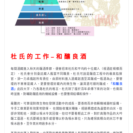
杜 氏 的 工 作 – 和 釀 良 酒
每間酒藏進入秋天的釀酒季節，便會招來杜氏和平均約十位藏人（視酒莊規模而
定），杜氏會分別委託藏人擔當不同職責，杜氏可說是釀造工程中的最高指揮
官，須一力承擔起所有責任，由原材料進入酒藏起直至其釀成一瓶酒為止，要管
理的不單單是藏人，更要管理好藏內的微生物，讓清酒可順利釀成，
「和釀良
酒」
此四大字，乃各路杜氏的格言。杜氏除了擅於百年承傳下來的功架，也需與
時並進，對輔助釀造用的機械設備，也要懂得結構和操作。
最難的，可算是對微生物在發酵活動中的成長，要善用而非依賴機械器材設備，
令手工做業更有效果地發揮。 在開始收獲米種後，經過精磨成為晶瑩的白米，但
卻非常乾枯，須要以吸水令其回復，但切不要看輕此工序，對於高階作品的大吟
釀工藝酒，杜氏要親自落手或督導以秒為吸水單位，只為確保高精白的米芯不會
吸水過多，至令蒸米時過多水分。