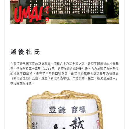
越 後 杜 氏
在有清酒王國美譽的新潟縣裏，酒藏之多乃是全國之冠，曾有不同流派的杜氏集
團，但在昭和三十三年（1958年）的時候組合成越後杜氏，合力成就了九十年代
的淡麗辛口風格，主導了早年的口味潮流，由當地酒藏連合舉辦每年酒壇盛事
《新潟酒之陣》活動，成立「新潟清酒學校」作育英才，設立「新潟清酒達人」
檢定等前線活動。