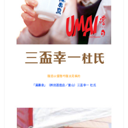
釀造以優雅吟釀派見稱的
「滿壽泉」（桝田酒造店／富山）三盃幸一 杜氏