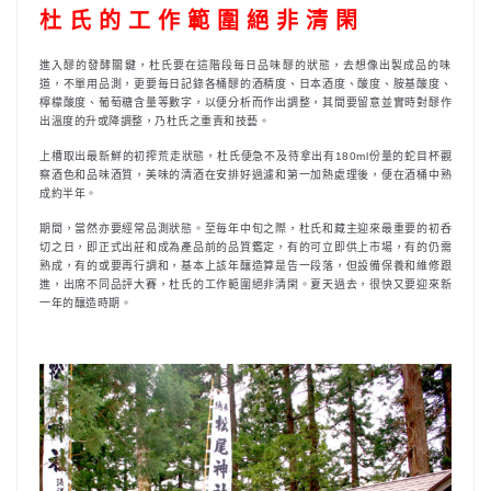
杜 氏 的 工 作 範 圍 絕 非 清 閑
進入醪的發酵關鍵，杜氏要在這階段毎日品味醪的狀態，去想像出製成品的味
道，不單用品測，更要毎日記錄各桶醪的酒精度、日本酒度、酸度、胺基酸度、
檸檬酸度、葡萄糖含量等數字，以便分析而作出調整，其間要留意並實時對醪作
出溫度的升或降調整，乃杜氏之重責和技藝。
上槽取出最新鮮的初搾荒走狀態，杜氏便急不及待拿出有180ml份量的蛇目杯觀
察酒色和品味酒質，美味的清酒在安排好過濾和第一加熱處理後，便在酒桶中熟
成約半年。
期間，當然亦要經常品測狀態。至毎年中旬之際，杜氏和藏主迎來最重要的初呑
切之日，即正式出莊和成為產品前的品質鑑定，有的可立即供上市場，有的仍需
熟成，有的或要再行調和，基本上該年釀造算是告一段落，但設備保養和維修跟
進，出席不同品評大賽，杜氏的工作範圍絕非清閑。夏天過去，很快又要迎來新
一年的釀造時期。