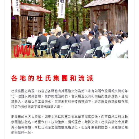
各 地 的 杜 氏 集 團 和 流 派
杜氏集團之出現，乃自古各縣也有其釀造文化為始，未有如現今般情報交流的年
代，也難以跨縣發展，業界的釀酒師們，會以相互交流和切磋而進步成長，且培
育新人，延續百年工藝傳承，當年未有科學技術輔助下，更之需要憑藉經驗在該
特定的氣候環境下摸索出釀酒之道。
漸漸形成出各大流派，如東北地區因寒冷而早早掌握寒造法，而西南地區則以軟
水釀造法馳名。時至今日，技術進步，情報匯合，跨縣交流，杜氏高齡化令其青
黃不接等問題，令杜氏流派之個性或風格淡化，但歷年累積的技藝，其源頭仍是
值得我們一記。