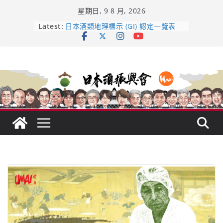
Skip
星期日, 9 8 月, 2026
to
龜之井酒造：口說上手 – 山形純米大
content
Latest:
吟釀的堅持與傳承 ～ くどき上手
日本酒類地理標示 (GI) 認定一覽表
UMAI SAKE MC題庫（2026年版
Lite）
響 𝟭𝟮 年 復活了!
【酒業商戰】130年老酒藏殺入股票
市場！梅乃宿上市背後的密碼