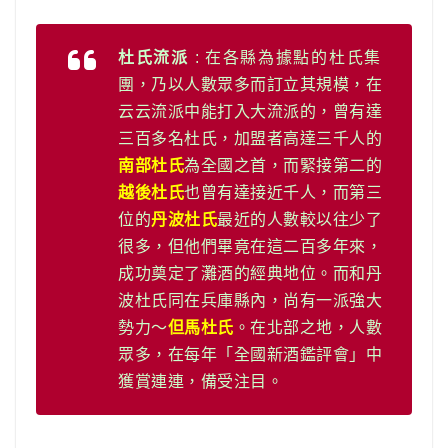
杜氏流派
: 在各縣為據點的杜氏集
團，乃以人數眾多而訂立其規模，在
云云流派中能打入大流派的，曾有達
三百多名杜氏，加盟者高達三千人的
南部杜氏
為全國之首，而緊接第二的
越後杜氏
也曾有達接近千人，而第三
位的
丹波杜氏
最近的人數較以往少了
很多，但他們畢竟在這二百多年來，
成功奠定了灘酒的經典地位。而和丹
波杜氏同在兵庫縣內，尚有一派強大
勢力～
但馬杜氏
。在北部之地，人數
眾多，在每年「全國新酒鑑評會」中
獲賞連連，備受注目。