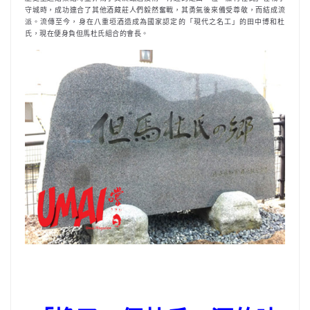
守城時，成功連合了其他酒藏莊人們毅然奮戰，其勇氣後來備受尊敬，而結成流
派。流傳至今，身在八重垣酒造成為國家認定的「現代之名工」的田中博和杜
氏，現在便身負但馬杜氏組合的會長。