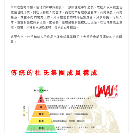
所以在古時時候，當他們解甲歸鄉後，一放假便達半年之長，故歷久以來藏主皆
透過合約形式，與杜氏和藏人們合作。而他們本身在春至夏季，有的務農，有的
捕漁，或在不同的地方工作，漸漸在他們的村落結集成團，分享知識，培育人
才，慢慢演變成師承世襲，累積長年經驗隨後演變成杜氏流派，以當地的風土氣
候，環境，米種和水源為素材，傳承著百年技藝。
時至今日，杜氏和藏人的作品已演化成專業崗位，大部分也都是酒藏的正式顧
員。
傳 統 的 杜 氏 集 團 成 員 構 成