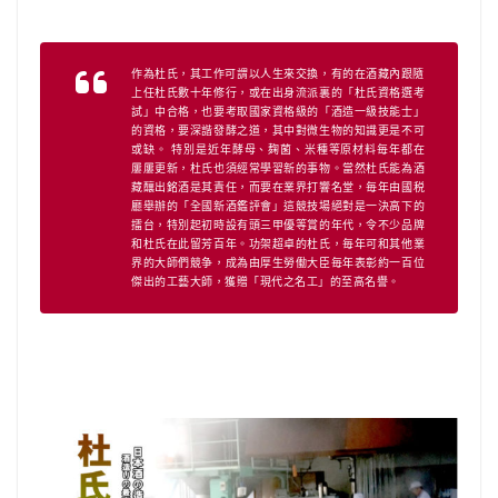
作為杜氏，其工作可謂以人生來交換，有的在酒藏內跟隨
上任杜氏數十年修行，或在出身流派裏的「杜氏資格選考
試」中合格，也要考取國家資格級的「酒造一級技能士」
的資格，要深諧發酵之道，其中對微生物的知識更是不可
或缺。 特別是近年酵母、麹菌、米種等原材料毎年都在
屢屢更新，杜氏也須經常學習新的事物。當然杜氏能為酒
藏釀出銘酒是其責任，而要在業界打響名堂，毎年由國税
廳舉辦的「全國新酒鑑評會」這競技場絕對是一決高下的
擂台，特別起初時設有頭三甲優等賞的年代，令不少品牌
和杜氏在此留芳百年。功架超卓的杜氏，毎年可和其他業
界的大師們競争，成為由厚生勞働大臣毎年表彰約一百位
傑出的工藝大師，獲贈「現代之名工」的至高名譽。