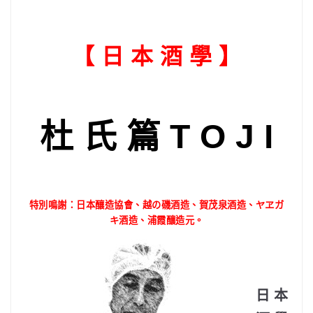
【 日 本 酒 學 】
杜 氏 篇
T O J I
特別鳴謝：日本釀造協會、越の磯酒造、賀茂泉酒造、ヤヱガ
キ酒造、浦霞釀造元。
日本