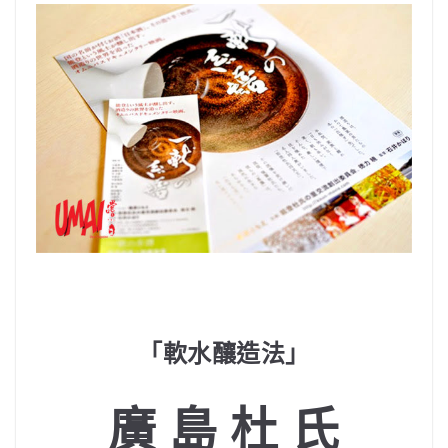
「軟水釀造法」
廣 島 杜 氏