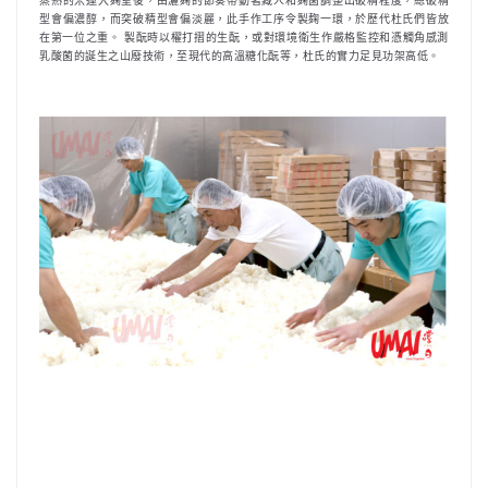
蒸熟的米運入麹室後，由灑麹的節奏帶動著藏人和麹菌調整出破精程度，總破精
型會偏濃醇，而突破精型會偏淡麗，此手作工序令製麹一環，於歷代杜氏們皆放
在第一位之重。 製酛時以櫂打摺的生酛，或對環境衛生作嚴格監控和憑觸角感測
乳酸菌的誕生之山廢技術，至現代的高溫糖化酛等，杜氏的實力足見功架高低。