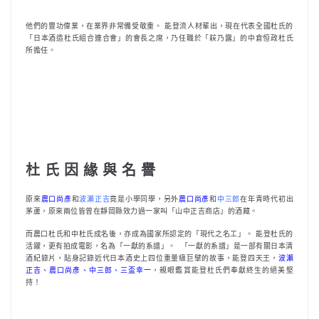
他們的豐功偉業，在業界非常備受敬重。 能登流人材輩出，現在代表全國杜氏的
「日本酒造杜氏組合連合會」的會長之席，乃任職於「萩乃露」的中倉恒政杜氏
所擔任。
杜 氏 因 緣 與 名 譽
原來
農口尚彥
和
波瀨正吉
竟是小學同學，另外
農口尚彥
和
中三郎
在年青時代初出
茅蘆，原來兩位皆曾在靜岡縣效力過一家叫「山中正吉商店」的酒藏。
而農口杜氏和中杜氏成名後，亦成為國家所認定的「現代之名工」。 能登杜氏的
活躍，更有拍成電影，名為「一獻的系譜」。 ‬ 「一獻的系譜」是一部有關日本清
酒紀錄片，貼身記錄近代日本酒史上四位重量級巨擘的故事，能登四天王，
波瀨
正吉、農口尚彥、中三郎、三盃幸一
，親眼鑑賞能登杜氏們奉獻終生的絕美堅
持！