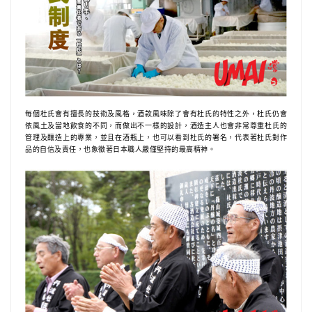
每個杜氏會有擅長的技術及風格，酒款風味除了會有杜氏的特性之外，杜氏仍會
依風土及當地飲食的不同，而做出不一樣的設計，酒造主人也會非常尊重杜氏的
管理及釀造上的專業，並且在酒瓶上，也可以看到杜氏的署名，代表著杜氏對作
品的自信及責任，也象徵著日本職人嚴僅堅持的最高精神。