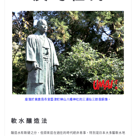
座落於東廣島市安藝津町榊山八幡神社的三浦仙三郎翁銅像。
軟 水 釀 造 法
釀造水有軟硬之分，但原來這在過往的時代絕非易事，特別是日本大多屬軟水地