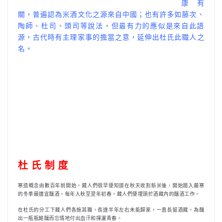
康有
關，普遍認為米酒文化之源來自中國；也有許多如藤次、
陶師、杜司、頭司等說法，但最有力的應似是來自此語
源，古代時有主理家事的擔當之意，延伸出杜氏此職人之
名。
杜 氏 制 度
寒造概念由數百年前開始，藏人們很早便知道在秋天收割新米後，開始踏入嚴寒
的冬季最適宜釀酒，每年入秋至翌年初春，藏人們便埋頭於酒藏內的釀酒工作。
在杜氏的分工下藏人們各施其職，長達半年左右未能歸家，一直長留酒藏，為釀
出一瓶瓶銘釀而忘情地付出血汗和揮灑青春。