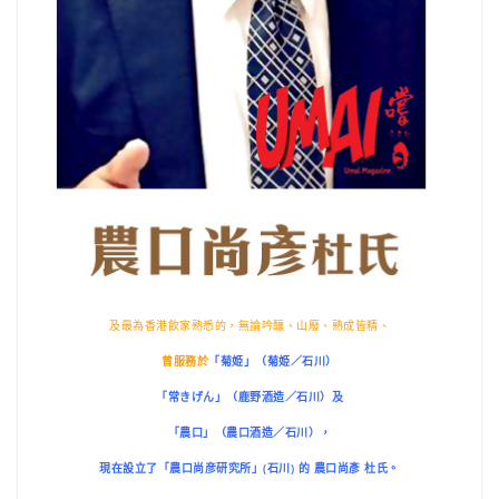
及最為香港飲家熟悉的，無論吟釀、山廢、熟成皆精、
曾服務於
「菊姫」（菊姫／石川）
「常きげん」（鹿野酒造／石川）及
「農口」（農口酒造／石川），
現在設立了「農口尚彦研究所」(石川) 的 農口尚彥 杜氏。