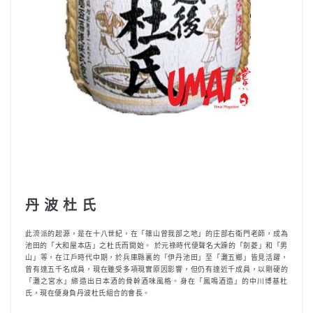
丹 波 杜 氏
此流派的起源，是在十八世紀，在「篠山曾我部之地」的庄部右衛門老師，成為
池田的「大和屋本店」之杜氏而開始。 於元祿時代便聲名大躁的「劍菱」和「男
山」等，在江戶時代中期，於兵庫縣裏的「伊丹池田」至「灘五鄉」皆見活躍，
曾有達五千名成員，現在雖受多項現實原因影響，但仍有達近千成員，以剛硬的
「灘之宮水」締造出日本酒的骨幹酒味風格。身在「鳳鳴酒造」的中川博基杜
氏，現在便身負丹波杜氏組合的會長。