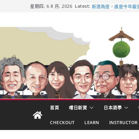
Skip
全国新酒鑑評会 今日放榜！
Latest:
星期四, 6 8 月, 2026
新酒角逐，誰是今年最
to
響 𝟭𝟮 年 復活了!
content
【酒業商戰】130年老
市場！梅乃宿上市背後
龜之井酒造：口說上手 
吟釀的堅持與傳承 ～ 
日本酒類地理標示 (GI)
首頁
嚐日新資
日本酒學
CHECKOUT
LEARN
INSTRUCTOR 