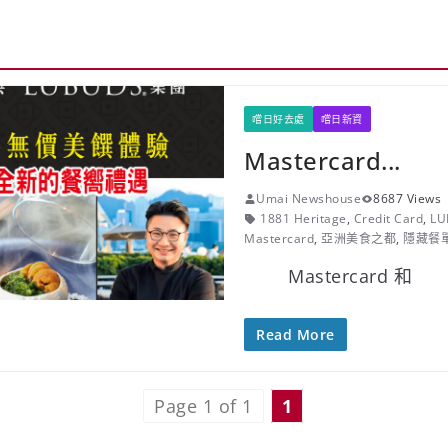
嚐日好去處
嚐日新資
Mastercard...
Umai Newshouse
8687 Views
1881 Heritage
,
Credit Card
,
LU
Mastercard
,
亞洲美食之都
,
隱藏餐
Mastercard 和
Read More
Page 1 of 1
1