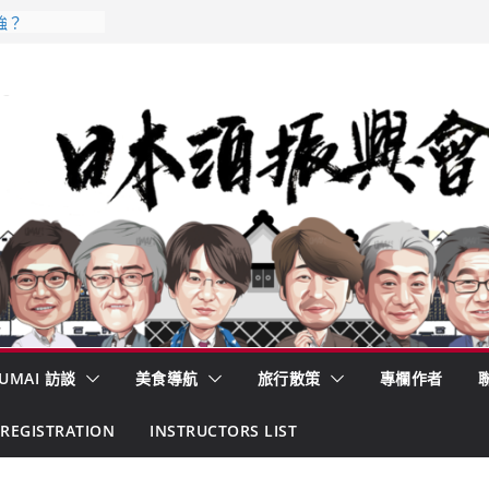
𝟳𝟵𝟯 款
強？
酒藏殺入股票
的密碼
– 山形純米大
くどき上手
 認定一覽表
UMAI 訪談
美食導航
旅行散策
專欄作者
REGISTRATION
INSTRUCTORS LIST