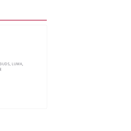
BUDS
,
LUMA
,
單