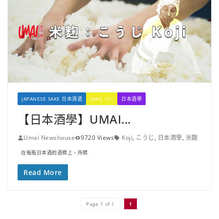
JAPANESE SAKE 日本清酒
SAKE 101
日本酒學
【日本酒學】UMAI...
Umai Newshouse
9720 Views
Koji
,
こうじ
,
日本酒學
,
米麴
在每瓶日本酒的酒標上，所標
Read More
Page 1 of 1
1