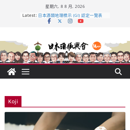
Skip
星期六, 8 8 月, 2026
to
龜之井酒造：口說上手 – 山形純米大
content
Latest:
吟釀的堅持與傳承 ～ くどき上手
日本酒類地理標示 (GI) 認定一覽表
受保護的內容: UMAI SAKE MC題庫
（2026年版）
響 𝟭𝟮 年 復活了!
【酒業商戰】130年老酒藏殺入股票
市場！梅乃宿上市背後的密碼
Koji