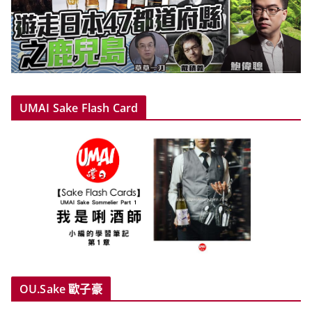
UMAI Sake Flash Card
OU.Sake 歐子豪