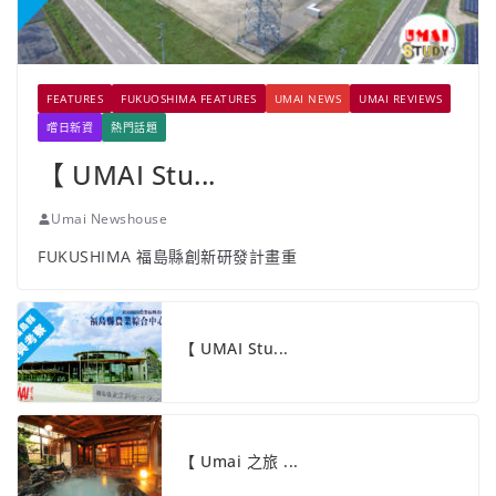
FEATURES
FUKUOSHIMA FEATURES
UMAI NEWS
UMAI REVIEWS
嚐日新資
熱門話題
【 UMAI Stu...
Umai Newshouse
FUKUSHIMA 福島縣創新研發計畫重
【 UMAI Stu...
【 Umai 之旅 ...