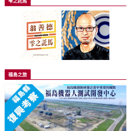
雫之託馬
福島之旅