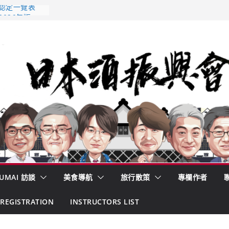
 認定一覽表
2026年版
酒藏殺入股票
的密碼
– 山形純米大
くどき上手
UMAI 訪談
美食導航
旅行散策
專欄作者
REGISTRATION
INSTRUCTORS LIST