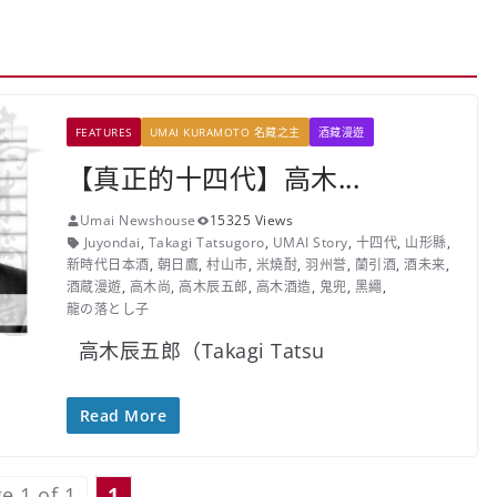
FEATURES
UMAI KURAMOTO 名藏之主
酒藏漫遊
【真正的十四代】高木...
Umai Newshouse
15325 Views
Juyondai
,
Takagi Tatsugoro
,
UMAI Story
,
十四代
,
山形縣
,
新時代日本酒
,
朝日鷹
,
村山市
,
米燒酎
,
羽州誉
,
蘭引酒
,
酒未来
,
酒蔵漫遊
,
高木尚
,
高木辰五郎
,
高木酒造
,
鬼兜
,
黑繩
,
龍の落とし子
高木辰五郎（Takagi Tatsu
Read More
e 1 of 1
1