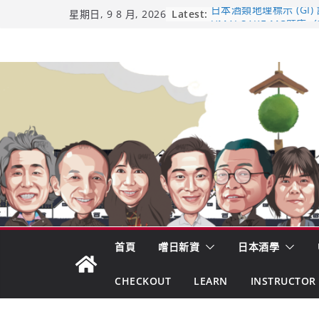
Skip
Latest:
日本酒類地理標示 (GI)
星期日, 9 8 月, 2026
UMAI SAKE MC題庫（
to
Lite）
content
響 𝟭𝟮 年 復活了!
【酒業商戰】130年老
市場！梅乃宿上市背後
龜之井酒造：口說上手 
吟釀的堅持與傳承 ～ 
首頁
嚐日新資
日本酒學
CHECKOUT
LEARN
INSTRUCTOR 