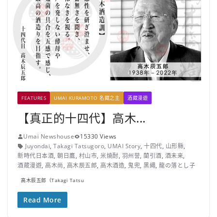
FEATURES
UMAI KURAMOTO 名藏之主
酒藏漫遊
【真正的十四代】高木...
Umai Newshouse
15330 Views
Juyondai
,
Takagi Tatsugoro
,
UMAI Story
,
十四代
,
山形縣
,
新時代日本酒
,
朝日鷹
,
村山市
,
米燒酎
,
羽州誉
,
蘭引酒
,
酒未来
,
酒蔵漫遊
,
高木尚
,
高木辰五郎
,
高木酒造
,
鬼兜
,
黑繩
,
龍の落とし子
高木辰五郎（Takagi Tatsu
Read More