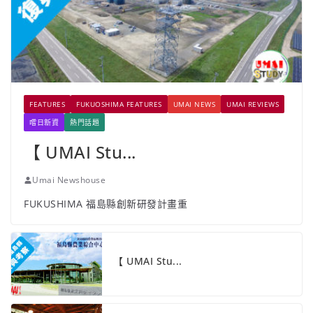
FEATURES
FUKUOSHIMA FEATURES
UMAI NEWS
UMAI REVIEWS
嚐日新資
熱門話題
【 UMAI Stu...
Umai Newshouse
FUKUSHIMA 福島縣創新研發計畫重
【 UMAI Stu...