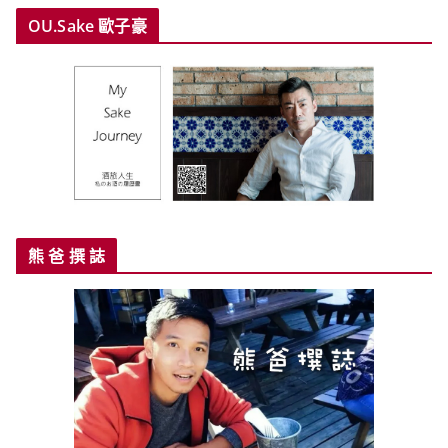
OU.Sake 歐子豪
熊 爸 撰 誌