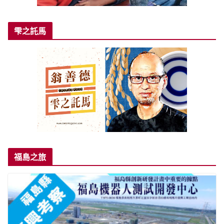
雫之託馬
福島之旅