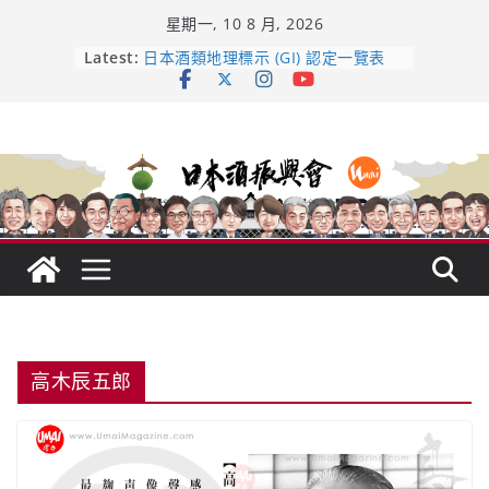
Skip
星期一, 10 8 月, 2026
to
content
龜之井酒造：口說上手 – 山形純米大
Latest:
吟釀的堅持與傳承 ～ くどき上手
日本酒類地理標示 (GI) 認定一覽表
UMAI SAKE MC題庫（2026年版
Lite）
響 𝟭𝟮 年 復活了!
【酒業商戰】130年老酒藏殺入股票
市場！梅乃宿上市背後的密碼
高木辰五郎