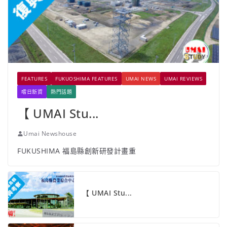
FEATURES
FUKUOSHIMA FEATURES
UMAI NEWS
UMAI REVIEWS
嚐日新資
熱門話題
【 UMAI Stu...
Umai Newshouse
FUKUSHIMA 福島縣創新研發計畫重
【 UMAI Stu...