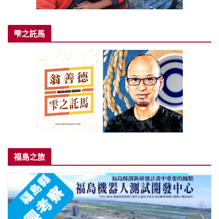
雫之託馬
福島之旅