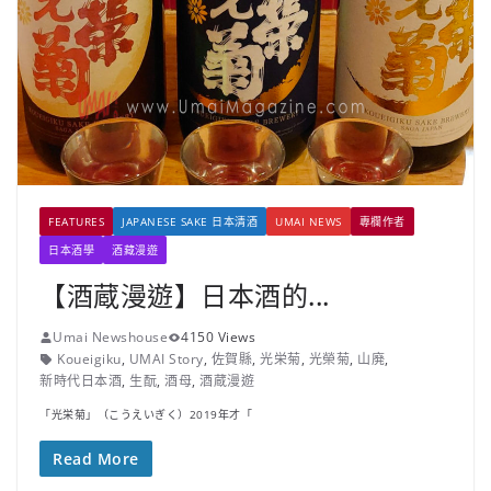
FEATURES
JAPANESE SAKE 日本清酒
UMAI NEWS
專欄作者
日本酒學
酒藏漫遊
【酒蔵漫遊】日本酒的...
Umai Newshouse
4150 Views
Koueigiku
,
UMAI Story
,
佐賀縣
,
光栄菊
,
光榮菊
,
山廃
,
新時代日本酒
,
生酛
,
酒母
,
酒蔵漫遊
「光栄菊」（こうえいぎく）2019年才「
Read More