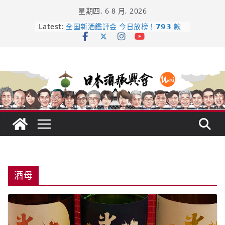
Skip
星期四, 6 8 月, 2026
to
content
日本酒類地理標示 (GI) 認定一覽表
Latest:
全国新酒鑑評会 今日放榜！𝟳𝟵𝟯 款
新酒角逐，誰是今年最強？
響 𝟭𝟮 年 復活了!
【酒業商戰】130年老酒藏殺入股票
市場！梅乃宿上市背後的密碼
龜之井酒造：口說上手 – 山形純米大
吟釀的堅持與傳承 ～ くどき上手
酒母