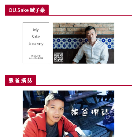
OU.Sake 歐子豪
熊 爸 撰 誌