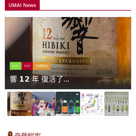
UMAI News
HOT
TOP
今期嚐日
響 𝟭𝟮 年 復活了...