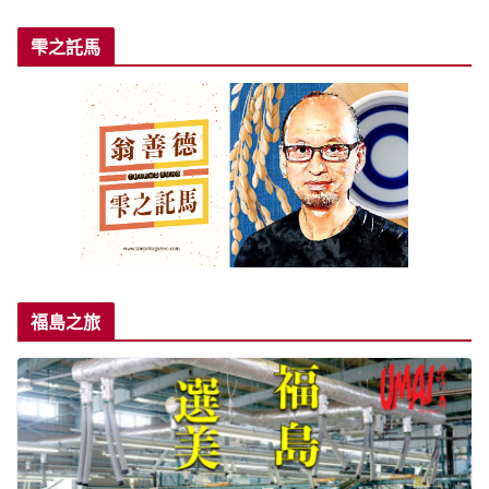
雫之託馬
福島之旅