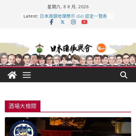
Skip
星期六, 8 8 月, 2026
to
content
龜之井酒造：口說上手 – 山形純米大
Latest:
吟釀的堅持與傳承 ～ くどき上手
日本酒類地理標示 (GI) 認定一覽表
受保護的內容: UMAI SAKE MC題庫
（2026年版）
響 𝟭𝟮 年 復活了!
【酒業商戰】130年老酒藏殺入股票
市場！梅乃宿上市背後的密碼
酒場大檢閱