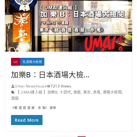
UC
名酒場大檢閱
加樂B：日本酒場大檢...
Umai Newshouse
7213 Views
【 UMAI達人組 】加樂B
,
十四代
,
旅遊
,
東京
,
赤鬼
,
酒場大檢閱
,
酒館
《銘 酒 居 酒 屋 : 赤 鬼》 尋味
Read More