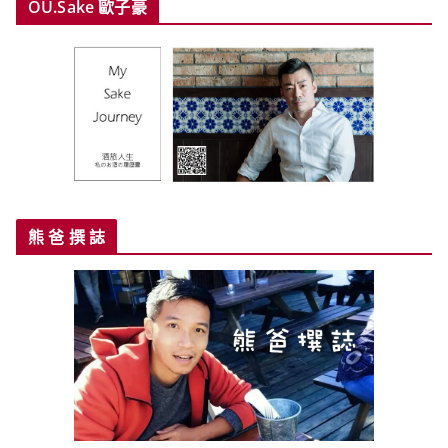
OU.Sake 歐子豪
熊 爸 撰 誌