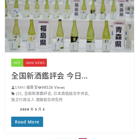
HOT
UMAI NEWS
全国新酒鑑評会 今日...
UMAI 編集室
98526 Views
JSS
,
全国新酒鑑評会
,
日本酒造組合中央会
,
独立行政法人 酒類総合研究所
𝟮𝟬𝟮𝟲 年 𝟱 月 𝟮
Read More