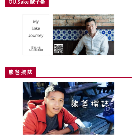
OU.Sake 歐子豪
熊 爸 撰 誌