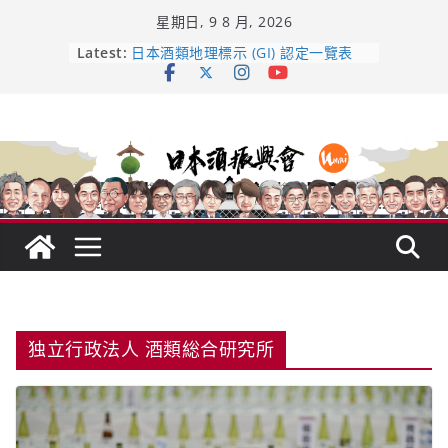
Skip
星期日, 9 8 月, 2026
to
content
龜之井酒造：口說上手 – 山形純米大
Latest:
吟釀的堅持與傳承 ～ くどき上手
日本酒類地理標示 (GI) 認定一覽表
UMAI SAKE MC題庫（2026年版
Lite）
響 𝟭𝟮 年 復活了!
【酒業商戰】130年老酒藏殺入股票
市場！梅乃宿上市背後的密碼
独立行政法人 酒類総合研究所