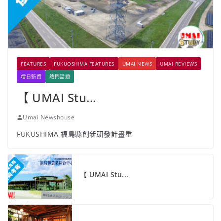
FEATURES
FUKUOSHIMA FEATURES
UMAI NEWS
UMAI REVIEWS
嚐日新資
熱門話題
【 UMAI Stu...
Umai Newshouse
FUKUSHIMA 福島縣創新研發計畫重
【 UMAI Stu...