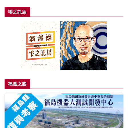
雫之託馬
福島之旅