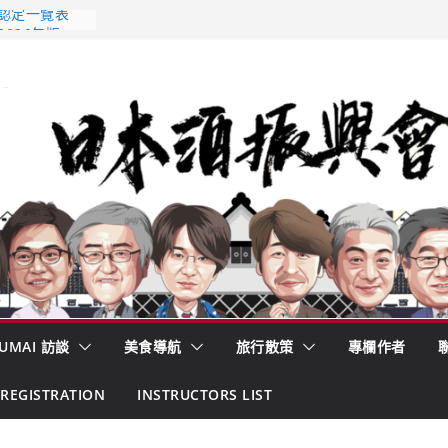
 認定一覽表
2026年版
酒藏殺入股票
的密碼
– 山形純米大
くどき上手
UMAI 訪談
美食導航
旅行散策
專欄作者
REGISTRATION
INSTRUCTORS LIST