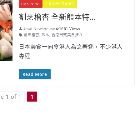
UMAI NEWS
在香港日式美食推介
割烹櫓杏 全新熊本特...
Umai Newshouse
1661 Views
割烹櫓杏
,
熊本
,
香港日式美食推介
日本美食一向令港人為之著迷，不少港人
專程
Read More
e 1 of 1
1