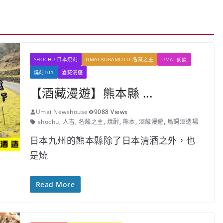
SHOCHU 日本焼酎
UMAI KURAMOTO 名藏之主
UMAI 訪談
燒酎101
酒藏漫遊
【酒藏漫遊】熊本縣 ...
Umai Newshouse
9088 Views
shochu
,
人吉
,
名藏之主
,
焼酎
,
熊本
,
酒藏漫遊
,
鳥飼酒造場
日本九州的熊本縣除了日本清酒之外，也
是燒
Read More