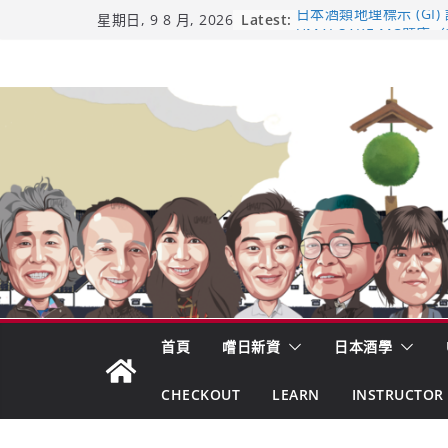
Skip
Latest:
日本酒類地理標示 (GI)
星期日, 9 8 月, 2026
UMAI SAKE MC題庫（
to
Lite）
content
響 𝟭𝟮 年 復活了!
【酒業商戰】130年老
市場！梅乃宿上市背後
龜之井酒造：口說上手 
吟釀的堅持與傳承 ～ 
首頁
嚐日新資
日本酒學
CHECKOUT
LEARN
INSTRUCTOR 