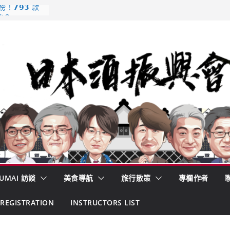
𝟳𝟵𝟯 款
強？
酒藏殺入股票
的密碼
– 山形純米大
くどき上手
 認定一覽表
UMAI 訪談
美食導航
旅行散策
專欄作者
REGISTRATION
INSTRUCTORS LIST