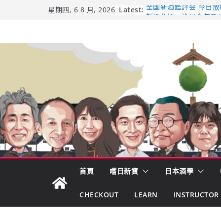
Skip
Latest:
全国新酒鑑評会 今日放榜！
星期四, 6 8 月, 2026
新酒角逐，誰是今年最
to
響 𝟭𝟮 年 復活了!
content
【酒業商戰】130年老
市場！梅乃宿上市背後
龜之井酒造：口說上手 
吟釀的堅持與傳承 ～ 
日本酒類地理標示 (GI)
首頁
嚐日新資
日本酒學
CHECKOUT
LEARN
INSTRUCTOR 