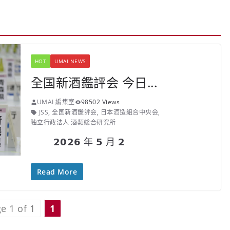
HOT
UMAI NEWS
全国新酒鑑評会 今日...
UMAI 編集室
98502 Views
JSS
,
全国新酒鑑評会
,
日本酒造組合中央会
,
独立行政法人 酒類総合研究所
𝟮𝟬𝟮𝟲 年 𝟱 月 𝟮
Read More
e 1 of 1
1