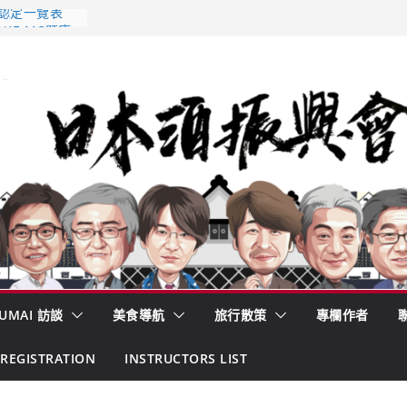
 認定一覽表
AKE MC題庫
酒藏殺入股票
的密碼
– 山形純米大
くどき上手
UMAI 訪談
美食導航
旅行散策
專欄作者
REGISTRATION
INSTRUCTORS LIST