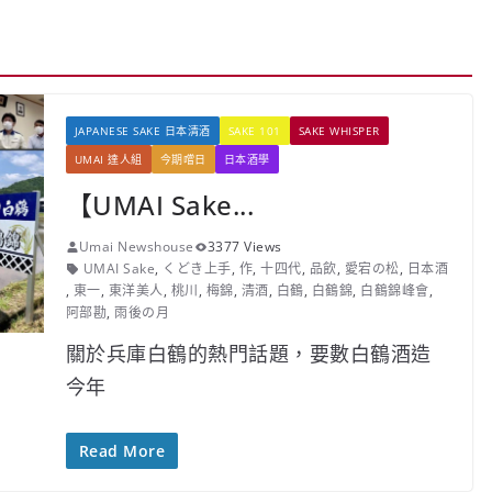
JAPANESE SAKE 日本清酒
SAKE 101
SAKE WHISPER
UMAI 達人組
今期嚐日
日本酒學
【UMAI Sake...
Umai Newshouse
3377 Views
UMAI Sake
,
くどき上手
,
作
,
十四代
,
品飲
,
愛宕の松
,
日本酒
,
東一
,
東洋美人
,
桃川
,
梅錦
,
清酒
,
白鶴
,
白鶴錦
,
白鶴錦峰會
,
阿部勘
,
雨後の月
關於兵庫白鶴的熱門話題，要數白鶴酒造
今年
Read More