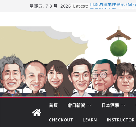
Skip
Latest:
日本酒類地理標示 (GI)
星期五, 7 8 月, 2026
受保護的內容: UMAI S
to
（2026年版）
content
響 𝟭𝟮 年 復活了!
【酒業商戰】130年老
市場！梅乃宿上市背後
龜之井酒造：口說上手 
吟釀的堅持與傳承 ～ 
首頁
嚐日新資
日本酒學
CHECKOUT
LEARN
INSTRUCTOR 