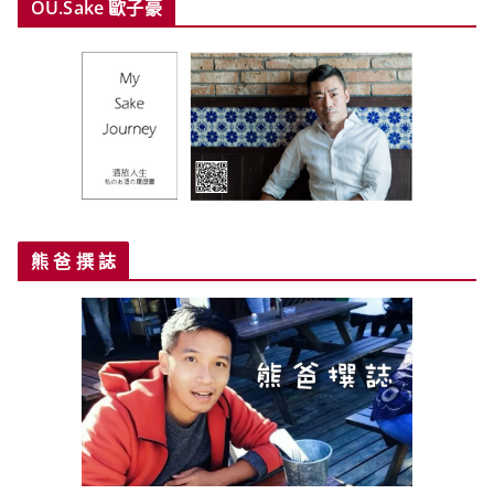
OU.Sake 歐子豪
熊 爸 撰 誌