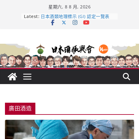
Skip
星期六, 8 8 月, 2026
to
content
龜之井酒造：口說上手 – 山形純米大
Latest:
吟釀的堅持與傳承 ～ くどき上手
日本酒類地理標示 (GI) 認定一覽表
UMAI SAKE MC題庫（2026年版
Lite）
響 𝟭𝟮 年 復活了!
【酒業商戰】130年老酒藏殺入股票
市場！梅乃宿上市背後的密碼
廣田酒造