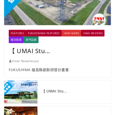
FEATURES
FUKUOSHIMA FEATURES
UMAI NEWS
UMAI REVIEWS
嚐日新資
熱門話題
【 UMAI Stu...
Umai Newshouse
FUKUSHIMA 福島縣創新研發計畫重
【 UMAI Stu...