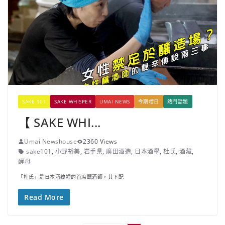
SAKE 101
SAKE WHISPER
UMAI NEWS
今期嚐日
熱門話題
【 SAKE WHI...
Umai Newshouse
2360 Views
sake101
,
小野裕美
,
岩手県
,
廣田酒造
,
日本酒學
,
杜氏
,
酒藏
,
酵母
「杜氏」是日本酒藏裡的首席釀酒師，其下配
Read More