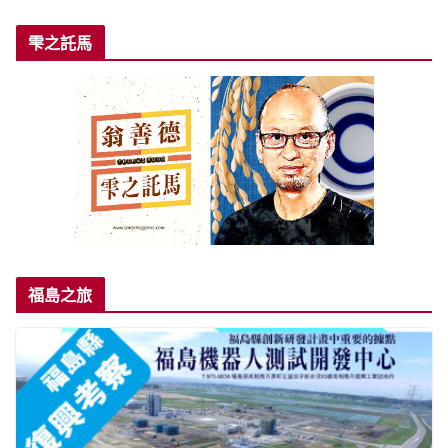
雫之託馬
福島之旅