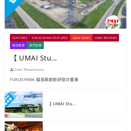
FEATURES
FUKUOSHIMA FEATURES
UMAI NEWS
UMAI REVIEWS
嚐日新資
熱門話題
【 UMAI Stu...
Umai Newshouse
FUKUSHIMA 福島縣創新研發計畫重
【 UMAI Stu...