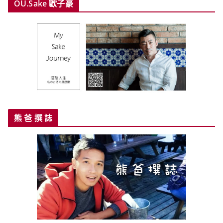
OU.Sake 歐子豪
熊 爸 撰 誌