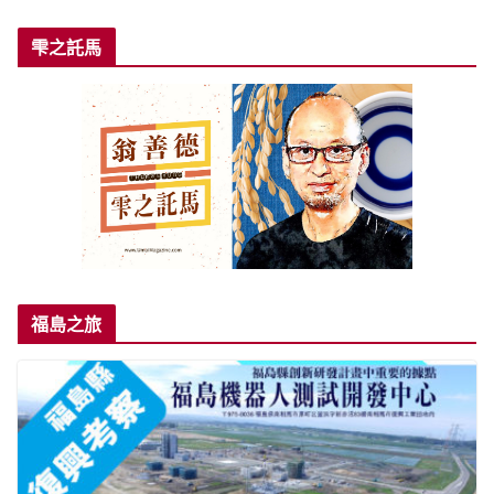
雫之託馬
福島之旅