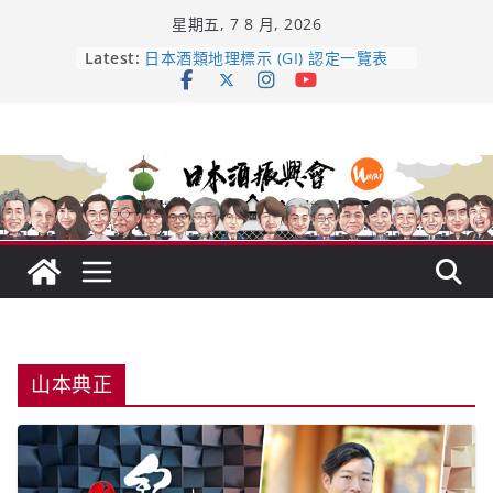
Skip
星期五, 7 8 月, 2026
to
content
龜之井酒造：口說上手 – 山形純米大
Latest:
吟釀的堅持與傳承 ～ くどき上手
日本酒類地理標示 (GI) 認定一覽表
受保護的內容: UMAI SAKE MC題庫
（2026年版）
響 𝟭𝟮 年 復活了!
【酒業商戰】130年老酒藏殺入股票
市場！梅乃宿上市背後的密碼
山本典正