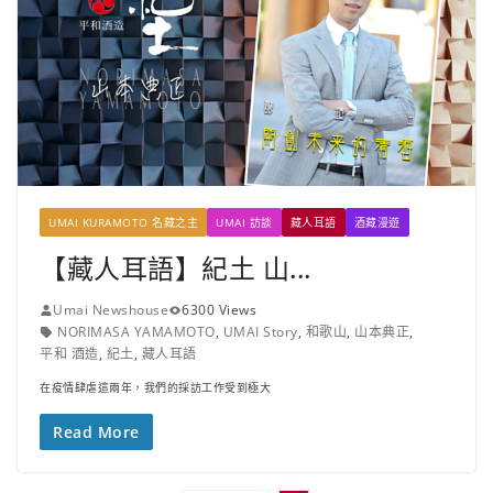
UMAI KURAMOTO 名藏之主
UMAI 訪談
藏人耳語
酒藏漫遊
【藏人耳語】紀土 山...
Umai Newshouse
6300 Views
NORIMASA YAMAMOTO
,
UMAI Story
,
和歌山
,
山本典正
,
平和 酒造
,
紀土
,
藏人耳語
在疫情肆虐這兩年，我們的採訪工作受到極大
Read More