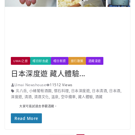
UMAI之旅
嚐日好去處
嚐日新資
旅行散策
酒藏漫遊
日本深度遊 藏人體驗...
Umai Newshouse
11512 Views
北八岳
,
小緒葡萄酒園
,
懷石料理
,
日本深度遊
,
日本清酒
,
日本酒
,
深度遊
,
清酒
,
清酒文化
,
溫泉
,
空中纜車
,
藏人體驗
,
酒藏
大家可能試過去參觀酒藏，
Read More