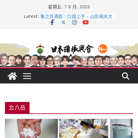
Skip
星期五, 7 8 月, 2026
to
content
Latest:
龜之井酒造：口說上手 – 山形純米大
吟釀的堅持與傳承 ～ くどき上手
日本酒類地理標示 (GI) 認定一覽表
全国新酒鑑評会 今日放榜！𝟳𝟵𝟯 款
新酒角逐，誰是今年最強？
響 𝟭𝟮 年 復活了!
【酒業商戰】130年老酒藏殺入股票
市場！梅乃宿上市背後的密碼
北八岳