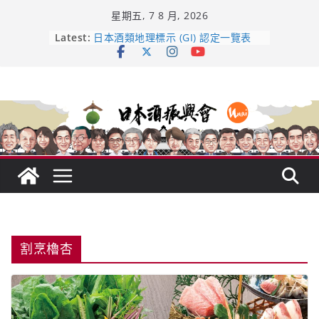
Skip
星期五, 7 8 月, 2026
to
content
Latest:
龜之井酒造：口說上手 – 山形純米大
吟釀的堅持與傳承 ～ くどき上手
日本酒類地理標示 (GI) 認定一覽表
受保護的內容: UMAI SAKE MC題庫
（2026年版）
響 𝟭𝟮 年 復活了!
【酒業商戰】130年老酒藏殺入股票
市場！梅乃宿上市背後的密碼
割烹櫓杏