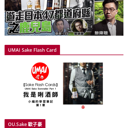
UMAI Sake Flash Card
OU.Sake 歐子豪