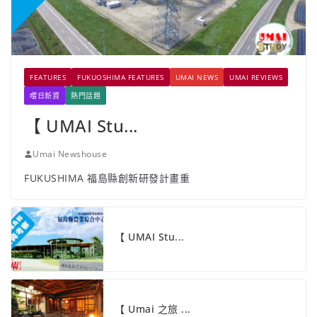
FEATURES
FUKUOSHIMA FEATURES
UMAI NEWS
UMAI REVIEWS
嚐日新資
熱門話題
【 UMAI Stu...
Umai Newshouse
FUKUSHIMA 福島縣創新研發計畫重
【 UMAI Stu...
【 Umai 之旅 ...