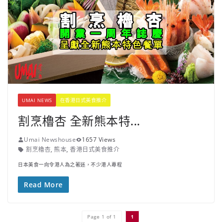
UMAI NEWS
在香港日式美食推介
割烹櫓杏 全新熊本特...
Umai Newshouse
1657 Views
割烹櫓杏
,
熊本
,
香港日式美食推介
日本美食一向令港人為之著迷，不少港人專程
Read More
Page 1 of 1
1