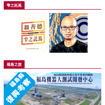
雫之託馬
福島之旅