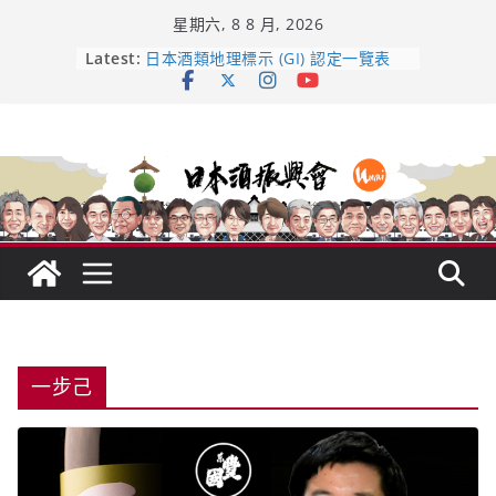
Skip
星期六, 8 8 月, 2026
to
龜之井酒造：口說上手 – 山形純米大
content
Latest:
吟釀的堅持與傳承 ～ くどき上手
日本酒類地理標示 (GI) 認定一覽表
UMAI SAKE MC題庫（2026年版
Lite）
響 𝟭𝟮 年 復活了!
【酒業商戰】130年老酒藏殺入股票
市場！梅乃宿上市背後的密碼
一步己