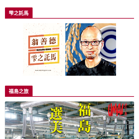
雫之託馬
福島之旅