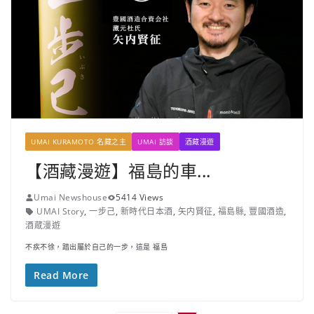
UMAI KURAMOTO 名藏之主
UMAI 訪談
酒藏漫遊
【酒藏漫遊】福島的車...
Umai Newshouse
5414 Views
UMAI Story
,
一步己
,
新時代日本酒
,
矢内賢征
,
福島縣
,
豐國酒造
,
酒蔵漫遊
不疾不徐，踏出屬於自己的一步，這是 福島
Read More