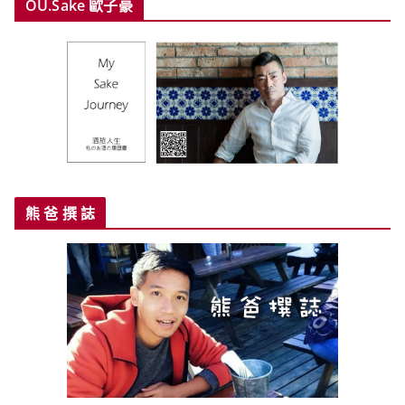
OU.Sake 歐子豪
熊 爸 撰 誌