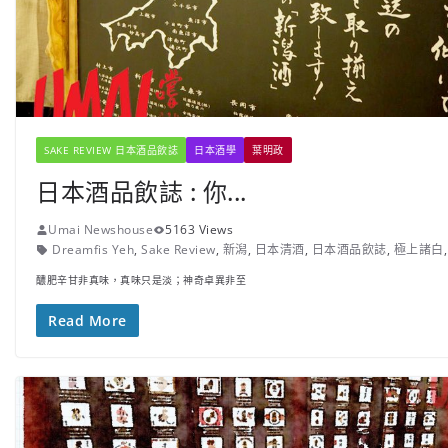
SAKE REVIEW 日本酒品飲誌
日本酒學
葉明政
日本酒品飲誌 : 你...
Umai Newshouse
5163 Views
Dreamfis Yeh
,
Sake Review
,
新潟
,
日本清酒
,
日本酒品飲誌
,
極上諸白
醲肥辛甘非真味，真味只是淡；神奇卓異非至
Read More