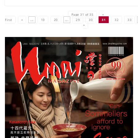
Page 31 of 35
«
First
«
...
10
20
...
29
30
31
32
33
»