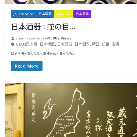
JAPANESE SAKE 日本清酒
SAKE 101
日本酒學
日本酒器 : 蛇の目...
Umai Newshouse
5082 Views
UMAI達人組
,
日本清酒
,
日本酒器
,
日本酒學
,
猪口
,
蛇目
,
須彌
以酒進膳，賞盃品飲，舉杯同歡，日本清酒之
Read More