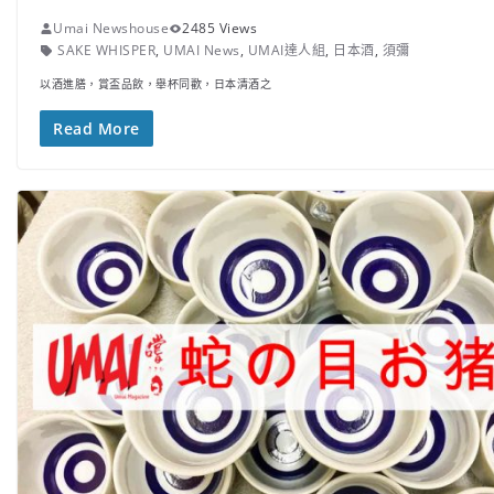
Umai Newshouse
2485 Views
SAKE WHISPER
,
UMAI News
,
UMAI達人組
,
日本酒
,
須彌
以酒進膳，賞盃品飲，舉杯同歡，日本清酒之
Read More