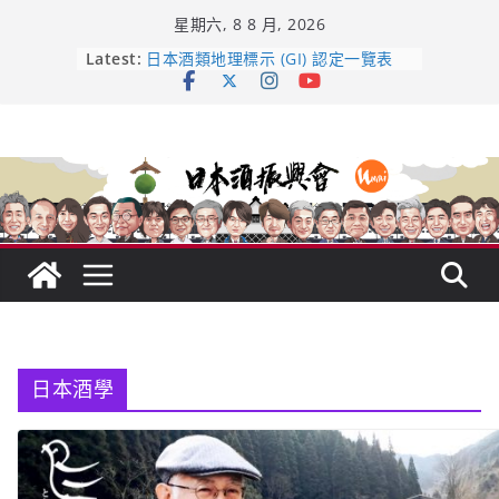
Skip
星期六, 8 8 月, 2026
to
龜之井酒造：口說上手 – 山形純米大
content
Latest:
吟釀的堅持與傳承 ～ くどき上手
日本酒類地理標示 (GI) 認定一覽表
UMAI SAKE MC題庫（2026年版
Lite）
響 𝟭𝟮 年 復活了!
【酒業商戰】130年老酒藏殺入股票
市場！梅乃宿上市背後的密碼
日本酒學