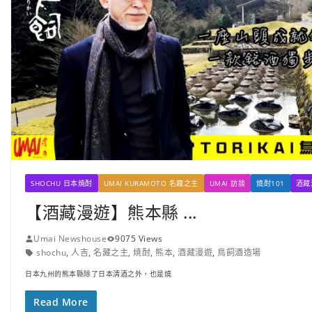
SHOCHU 日本焼酎
UMAI KURAMOTO 名藏之主
UMAI 訪談
燒酎101
酒藏
【酒藏漫遊】熊本縣 ...
Umai Newshouse
9075 Views
shochu
,
人吉
,
名藏之主
,
焼酎
,
熊本
,
酒藏漫遊
,
鳥飼酒造場
日本九州的熊本縣除了日本清酒之外，也是燒
Read More