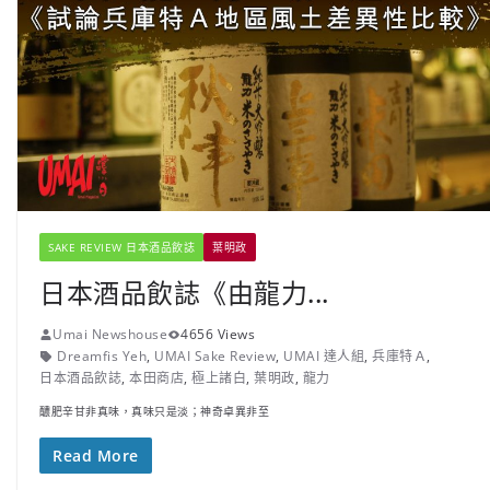
SAKE REVIEW 日本酒品飲誌
葉明政
日本酒品飲誌《由龍力...
Umai Newshouse
4656 Views
Dreamfis Yeh
,
UMAI Sake Review
,
UMAI 達人組
,
兵庫特Ａ
,
日本酒品飲誌
,
本田商店
,
極上諸白
,
葉明政
,
龍力
醲肥辛甘非真味，真味只是淡；神奇卓異非至
Read More