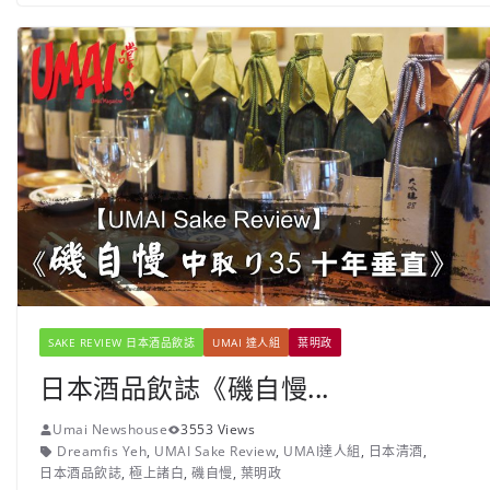
SAKE REVIEW 日本酒品飲誌
UMAI 達人組
葉明政
日本酒品飲誌《磯自慢...
Umai Newshouse
3553 Views
Dreamfis Yeh
,
UMAI Sake Review
,
UMAI達人組
,
日本清酒
,
日本酒品飲誌
,
極上諸白
,
磯自慢
,
葉明政