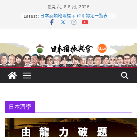
Skip
星期六, 8 8 月, 2026
to
content
Latest:
日本酒類地理標示 (GI) 認定一覽表
UMAI SAKE MC題庫（2026年版
Lite）
響 𝟭𝟮 年 復活了!
【酒業商戰】130年老酒藏殺入股票
市場！梅乃宿上市背後的密碼
龜之井酒造：口說上手 – 山形純米大
吟釀的堅持與傳承 ～ くどき上手
日本酒學