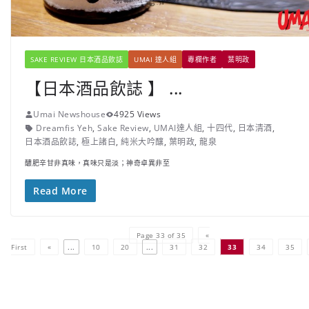
SAKE REVIEW 日本酒品飲誌
UMAI 達人組
專欄作者
葉明政
【日本酒品飲誌 】 ...
Umai Newshouse
4925 Views
Dreamfis Yeh
,
Sake Review
,
UMAI達人組
,
十四代
,
日本清酒
,
日本酒品飲誌
,
極上諸白
,
純米大吟釀
,
葉明政
,
龍泉
醲肥辛甘非真味，真味只是淡；神奇卓異非至
Read More
Page 33 of 35
«
First
«
...
10
20
...
31
32
33
34
35