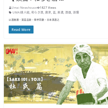
Umai Newshouse
1827 Views
UMAI達人組
,
和らき酒
,
唐津
,
盃
,
美濃
,
酒器
,
須彌
以酒進膳，賞盃品飲，舉杯同歡，日本清酒之
Read More