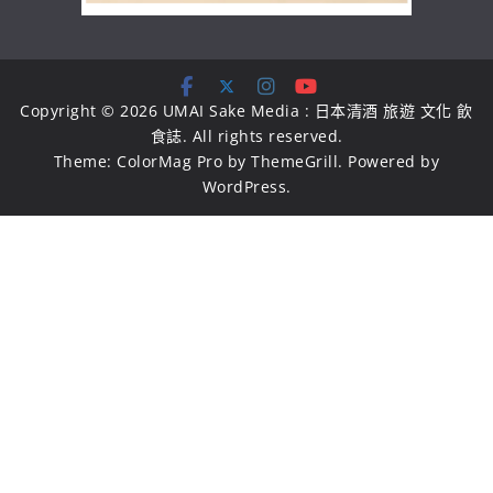
Copyright © 2026
UMAI Sake Media : 日本清酒 旅遊 文化 飲
食誌
. All rights reserved.
Theme:
ColorMag Pro
by ThemeGrill. Powered by
WordPress
.