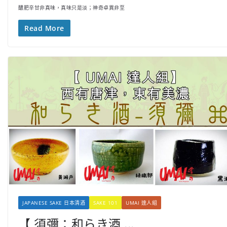
醲肥辛甘非真味，真味只是淡；神奇卓異非至
Read More
JAPANESE SAKE 日本清酒
SAKE 101
UMAI 達人組
【 須彌：和らき酒 ...