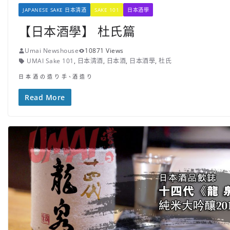
JAPANESE SAKE 日本清酒
SAKE 101
日本酒學
【日本酒學】 杜氏篇
Umai Newshouse
10871 Views
UMAI Sake 101
,
日本清酒
,
日本酒
,
日本酒學
,
杜氏
日 本 酒 の 造 り 手、酒 造 り
Read More