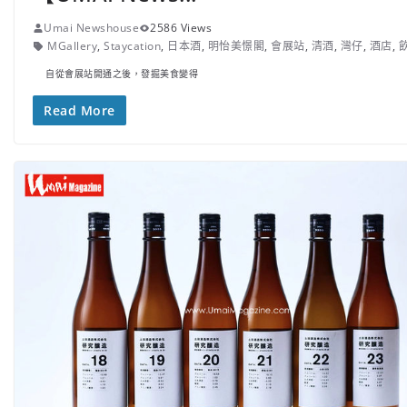
Umai Newshouse
2586 Views
MGallery
,
Staycation
,
日本酒
,
明怡美憬閣
,
會展站
,
清酒
,
灣仔
,
酒店
,
自從會展站開通之後，發掘美食變得
Read More