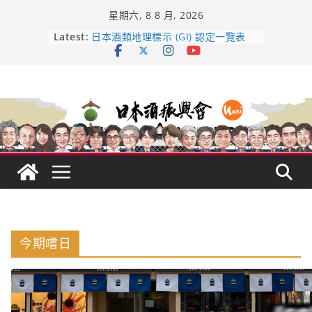
Skip
星期六, 8 8 月, 2026
to
content
Latest:
龜之井酒造：口說上手 – 山形純米大
吟釀的堅持與傳承 ～ くどき上手
日本酒類地理標示 (GI) 認定一覽表
UMAI SAKE MC題庫（2026年版
Lite）
響 𝟭𝟮 年 復活了!
【酒業商戰】130年老酒藏殺入股票
市場！梅乃宿上市背後的密碼
今期嚐日