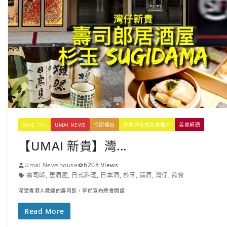
SAKE 101
UMAI NEWS
今期嚐日
在香港日式美食推介
美食解碼
【UMAI 新貴】灣...
Umai Newshouse
6208 Views
壽司郎
,
居酒屋
,
日式料理
,
日本酒
,
杉玉
,
清酒
,
灣仔
,
飲食
深受香港人歡迎的壽司郎，早前宣布將會開設
Read More