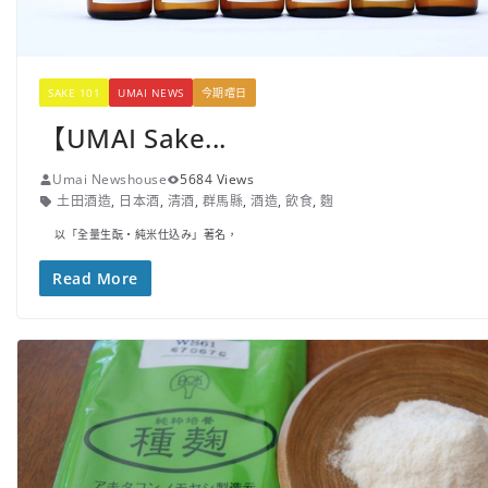
SAKE 101
UMAI NEWS
今期嚐日
【UMAI Sake...
Umai Newshouse
5684 Views
土田酒造
,
日本酒
,
清酒
,
群馬縣
,
酒造
,
飲食
,
麴
以「全量生酛・純米仕込み」著名，
Read More