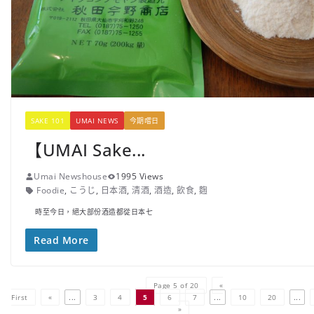
SAKE 101
UMAI NEWS
今期嚐日
【UMAI Sake...
Umai Newshouse
1995 Views
Foodie
,
こうじ
,
日本酒
,
清酒
,
酒造
,
飲食
,
麴
時至今日，絕大部份酒造都從日本七
Read More
Page 5 of 20
«
First
«
...
3
4
5
6
7
...
10
20
...
»