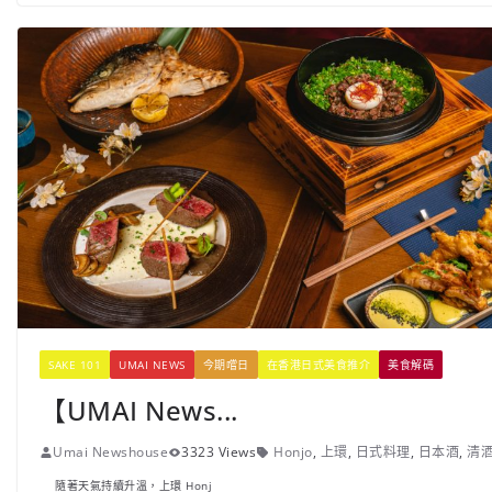
SAKE 101
UMAI NEWS
今期嚐日
在香港日式美食推介
美食解碼
【UMAI News...
Umai Newshouse
3323 Views
Honjo
,
上環
,
日式料理
,
日本酒
,
清
隨著天氣持續升溫，上環 Honj