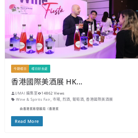
今期嚐日
嚐日好去處
香港國際美酒展 HK...
UMAI 編集室
14862 Views
Wine & Spirits Fair
,
市場
,
烈酒
,
葡萄酒
,
香港國際美酒展
由香港貿易發展局（香港貿
Read More