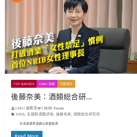
TOP BANNER
UMAI 訪談
今期嚐日
後藤奈美：酒類総合研...
UMAI 編集室
13690 Views
NRIB
,
全國新酒鑑評會
,
後藤奈美
,
酒類総合研究所
日本酒業界長期以來都是男
Read More