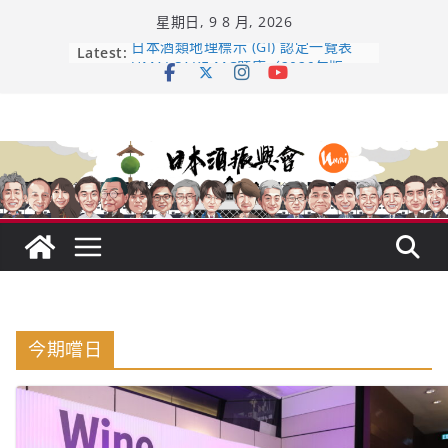
Skip
星期日, 9 8 月, 2026
to
content
Latest:
日本酒類地理標示 (GI) 認定一覽表
UMAI SAKE MC題庫（2026年版
Lite）
響 𝟭𝟮 年 復活了!
【酒業商戰】130年老酒藏殺入股票
市場！梅乃宿上市背後的密碼
龜之井酒造：口說上手 – 山形純米大
吟釀的堅持與傳承 ～ くどき上手
今期嚐日