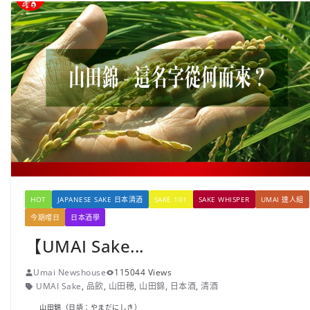
HOT
JAPANESE SAKE 日本清酒
SAKE 101
SAKE WHISPER
UMAI 達人組
今期嚐日
日本酒學
【UMAI Sake...
Umai Newshouse
115044 Views
UMAI Sake
,
品飲
,
山田穂
,
山田錦
,
日本酒
,
清酒
山田錦（日語：やまだにしき）