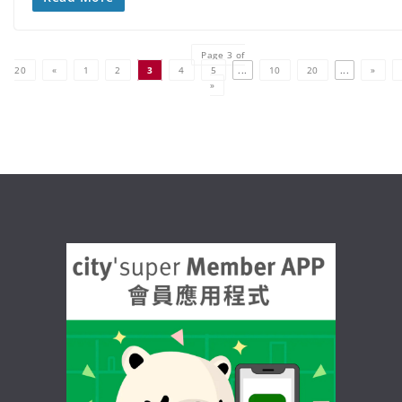
Page 3 of
20
«
1
2
3
4
5
...
10
20
...
»
»