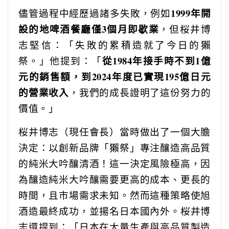
1999年開
儘管過程中經歷過諸多失敗，例如
設的地啤酒餐廳僅3個月即歇業
，但桜井博
志堅信：「失敗的累積造就了今日的獺
從1984年接手時不到1億
祭。」他提到：「
元的銷售額，到2024年度已實現195億日元
的營業收入
，我們的成長證明了這份努力的
價值。」
桜井博志（現任會長）當時做出了一個大膽
決定：以創新品牌「獺祭」專注釀造高品質
的純米大吟釀清酒！這一決定風險極高，因
為釀造純米大吟釀需要更高的成本、更長的
時間，且市場需求未知。然而這種策略使旭
酒造最終成功，並揚名日本國內外。桜井博
志還提到：「日本在大量生產與高品質製造