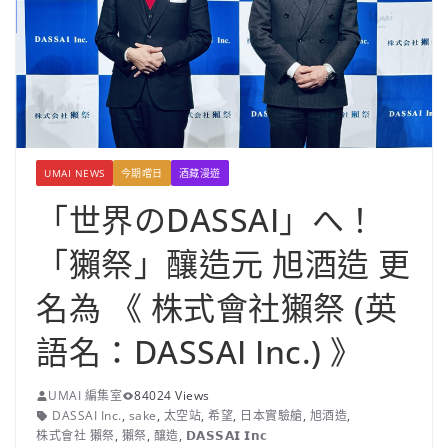
UMAI NEWS
今期嚐日
酒藏漫遊
「世界のDASSAI」へ！
「獺祭」釀造元 旭酒造 更
名為 《 株式會社獺祭 (英
語名：DASSAI Inc.) 》
UMAI 編集室
84024 Views
DASSAI Inc.
,
sake
,
太空站
,
希望
,
日本實驗艙
,
旭酒造
,
株式會社 獺祭
,
獺祭
,
釀造
,
𝗗𝗔𝗦𝗦𝗔𝗜 𝗜𝗻𝗰