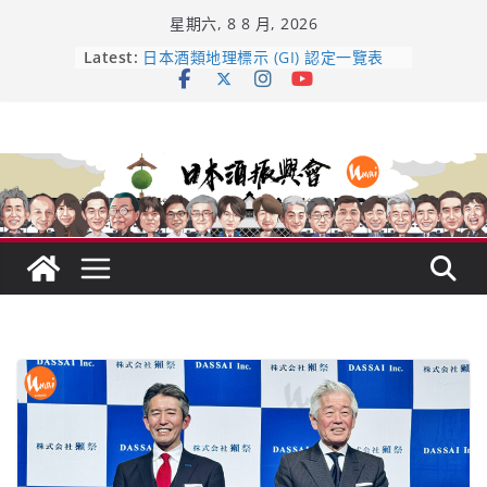
Skip
星期六, 8 8 月, 2026
to
龜之井酒造：口說上手 – 山形純米大
content
Latest:
吟釀的堅持與傳承 ～ くどき上手
日本酒類地理標示 (GI) 認定一覽表
UMAI SAKE MC題庫（2026年版
Lite）
響 𝟭𝟮 年 復活了!
【酒業商戰】130年老酒藏殺入股票
市場！梅乃宿上市背後的密碼