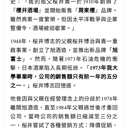
史：「我的祖父桜井貴一於1910年創辦了
櫻井酒場
周東櫻
『
』並開始販售『
』品牌。
雖然商業一度繁榮，但因太平洋戰爭與企業
整備令，酒場被迫歇業。」
1948年，桜井博志的父親桜井博治與貴一重
旭
啟事業，創立了旭酒造，並推出新品牌「
富士
」。然而，隨著1973年石油危機的衝
1973年我大
擊，日本酒業陷入長期低迷。「
學畢業時，公司的銷售額只有前一年的五分
之一
。」桜井博志回憶道。
他曾因與父親在經營理念上的分歧於1978年
離開旭酒造，直至1984年父親過世後才重回
公司。當時公司的銷售額已縮減至三分之
一，
桜井嘗試了各種營銷方式：降價促銷、