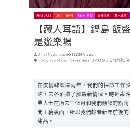
FEATURES
UMAI NEWS
UMAI 訪談
專欄作者
藏人耳語
【藏人耳語】鍋島 飯盛
是遊樂場
Umai Newshouse
13334 Views
Fukuchiyo Shuzo
,
Nabeshima
,
UMAI Story
,
佐賀縣
,
富
在疫情肆虐這兩年，我們的採訪工作
跑，去各酒造了解最新情況。時近歲晚
業人士在過去三個月和我們傾談的點滴
問正稿裏面，所以我們趁着新年前後的
甜品。