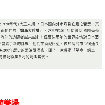
於
，
1920年代 (大正末期)
日本國內外市場對它趨之若鶩，其
鍋島大吟釀
，而他們的「
」，更早在2011年便得到 國際葡萄
酒，國內外的追隨者越來越多！儘管這兩年的世界疫情對日本酒
子開始了新的挑戰。他們在酒藏附近、位於鹿島市浜宿通り
有200年歷史的醬油釀酒廠，開了一家餐廳「草庵 鍋島」
島搭配縣產食材的清酒套餐。
遊樂場