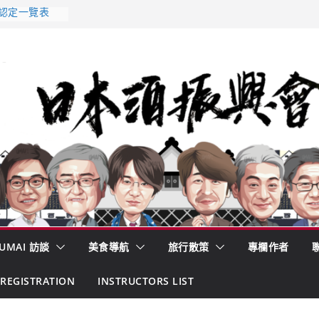
 認定一覽表
2026年版
酒藏殺入股票
的密碼
– 山形純米大
くどき上手
UMAI 訪談
美食導航
旅行散策
專欄作者
REGISTRATION
INSTRUCTORS LIST