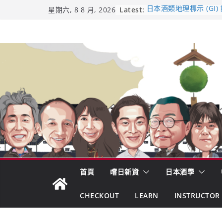
Skip
Latest:
日本酒類地理標示 (GI)
星期六, 8 8 月, 2026
UMAI SAKE MC題庫（
to
Lite）
content
響 𝟭𝟮 年 復活了!
【酒業商戰】130年老
市場！梅乃宿上市背後
龜之井酒造：口說上手 
吟釀的堅持與傳承 ～ 
首頁
嚐日新資
日本酒學
CHECKOUT
LEARN
INSTRUCTOR 